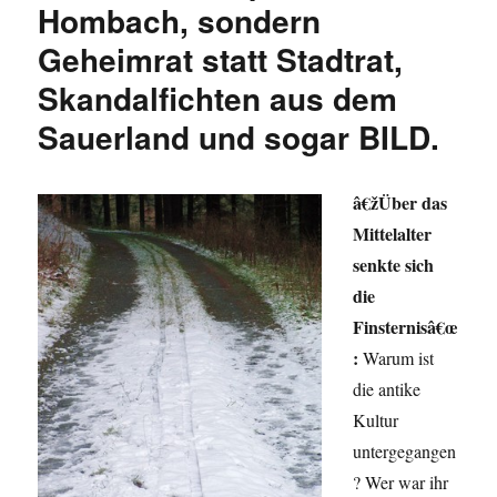
Hombach, sondern
Geheimrat statt Stadtrat,
Skandalfichten aus dem
Sauerland und sogar BILD.
â€žÜber das
Mittelalter
senkte sich
die
Finsternisâ€œ
:
Warum ist
die antike
Kultur
untergegangen
? Wer war ihr