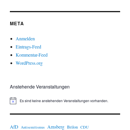
META
Anmelden
Eintrags-Feed
Kommentar-Feed
WordPress.org
Anstehende Veranstaltungen
Es sind keine anstehenden Veranstaltungen vorhanden.
H
i
n
w
e
i
AfD
Arnsberg
Brilon
CDU
Antisemitismus