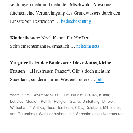
verdrängen mehr und mehr den Mischwald. Anwohner
fürchten eine Verunreinigung des Grundwassers durch den
Einsatz von Pestiziden“ …
badischezeitung
Kindertheater:
Noch Karten für â€œDer
Schweinachtsmannâ€ erhältlich …
neheimsnetz
Zu guter Letzt der Boulevard: Dicke Autos, kleine
Frauen
– „Hausfrauen-Panzer“. Gibt’s doch nicht im
Sauerland, sondern nur im Westend, oder? …
bild
Autor
Veröffentlicht
Kategorien
zoom
12. Dezember 2011
Dit und dat
,
Frauen
,
Kultur
,
am
Lokales
,
Medien
,
Politik
,
Religion
,
Satire
,
Umleitung
,
Umwelt
,
Schlagwörter
Wirtschaft
Antike
,
Bodo Hombach
,
CDU
,
Duisburg
,
Mittelalter
,
zu
von Guttenberg
,
Weihnachtsbäume
Schreibe einen Kommentar
Umlei
Schal
nicht