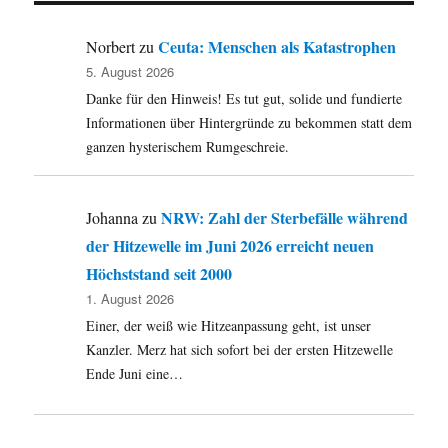
für
Homb
Ceuta: Menschen als Katastrophen
Norbert
zu
sonde
5. August 2026
Gehei
Danke für den Hinweis! Es tut gut, solide und fundierte
statt
Stadtr
Informationen über Hintergründe zu bekommen statt dem
Skand
ganzen hysterischem Rumgeschreie.
aus
dem
Sauer
NRW: Zahl der Sterbefälle während
Johanna
zu
und
der Hitzewelle im Juni 2026 erreicht neuen
sogar
BILD.
Höchststand seit 2000
1. August 2026
Einer, der weiß wie Hitzeanpassung geht, ist unser
Kanzler. Merz hat sich sofort bei der ersten Hitzewelle
Ende Juni eine…