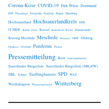
s
Corona-Krise
COVID-19
Dirk Wiese
Dortmund
Hamburg
Hagen
FDP
Flüchtlinge
Fotografie
Fracking
Hochsauerlandkreis
Hochsauerland
HSK
IT.NRW
Kassel
Klimawandel
Kahler Asten
Katholische Kirche
Meschede
Olsberg
Kreistag Meschede
Neonazis
NRW
Pandemie
Omikron
Oversum
Piraten
Pressemitteilung
Rock
Sauerlandmuseum
Sauerländer Bürgerliste
Sauerländer Bürgerliste (SBL/FW)
SPD
SBL
Siedlinghausen
WAZ
Schnee
Winterberg
Westfalenpost
Wiemeringhausen