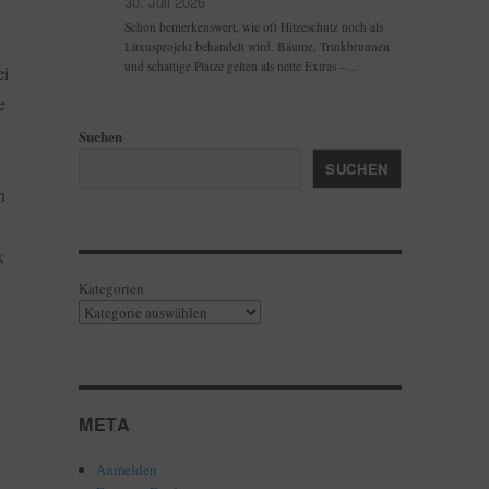
30. Juli 2026
Schon bemerkenswert, wie oft Hitzeschutz noch als
Luxusprojekt behandelt wird. Bäume, Trinkbrunnen
und schattige Plätze gelten als nette Extras –…
ei
e
Suchen
SUCHEN
n
k
Kategorien
META
Anmelden