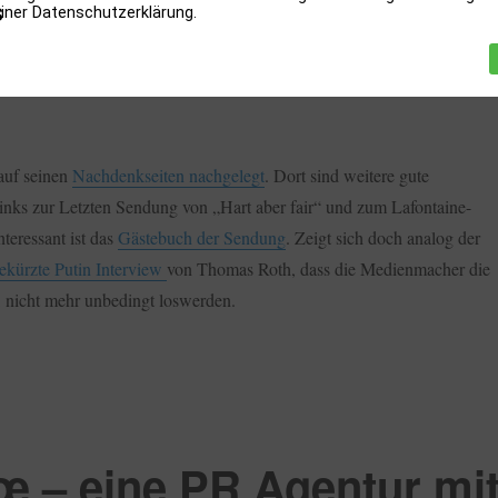
iner Datenschutzerklärung.
auf seinen
Nachdenkseiten nachgelegt
. Dort sind weitere gute
inks zur Letzten Sendung von „Hart aber fair“ und zum Lafontaine-
teressant ist das
Gästebuch der Sendung
. Zeigt sich doch analog der
kürzte Putin Interview
von Thomas Roth, dass die Medienmacher die
n, nicht mehr unbedingt loswerden.
€œ – eine PR Agentur mi