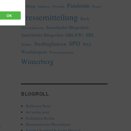
Pandemie
Olsberg
Omikron
Oversum
Piraten
Pressemitteilung
OK
Rock
Sauerländer Bürgerliste
Sauerlandmuseum
SBL
Sauerländer Bürgerliste (SBL/FW)
SPD
Siedlinghausen
WAZ
Schnee
Westfalenpost
Wiemeringhausen
Winterberg
BLOGROLL
Belltower News
der rechte rand
Endstation Rechts
t
Humanistischer Pressedienst
Jewish Chamber Orchestra Munich