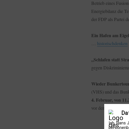
Betrieb eines Fusion
Energiebilanz die Te
der FDP als Partei 
Ein Hafen am Eigel
…
historischdenken
„Schlafen statt Str
gegen Diskriminier
Wieder Bunkertou
(VHS) und das Bunk
4. Februar, von 11.
vor dem Bunkermuse
Da
Ich, Hans 
personenbe