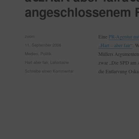
angeschlossenem 
Autor
zoom
Eine
PR-Agentur mit
Veröffentlicht
11. September 2008
„Hart – aber fair“
. W
am
Kategorien
Medien
,
Politik
Müllers Argumenten 
Schlagwörter
Hart aber fair
,
Lafontaine
zwar „Die SPD am Ab
zu
Schreibe einen Kommentar
die Entlarvung Oska
â€žHart
aber
fairâ€œ
–
eine
PR
Agentur
mit
angeschlossenem
Fernsehsender?