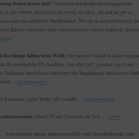
rung finden kaum statt:
Von einem linkspolitischen Engagement
e in den 1960er Jahren ist heute wenig zu sehen. Ab und an gibt es
otest oder eine kollektive Manifestation. Wer die in den letzten zwei, dr
nenen Bücher betrachtet, kann vergleichsweise wenige politische Bezüg
terand
d das hitzige Klima beim WDR:
Der neueste Vorfall in dieser ungute
 um die montägliche TV-Sendung „hart aber fair“, genauer: um Louis
ie Talkrunde kürzlich als Nachfolger des langjährigen Moderators Fran
en hat …
revierpassagen
n Rassismus gegen Weiße gibt es nicht …
endstationrechts
nzieltaxonomie:
ChatGTP und ChatSonic im Test …
scilogs
… weiterdenken müsse. Indem unendlich viele Atomkraftwerke zum