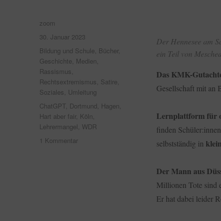
Autor
zoom
Veröffentlicht
30. Januar 2023
Der Hennesee am Sam
am
Kategorien
Bildung und Schule
,
Bücher
,
ein Teil von Mesched
Geschichte
,
Medien
,
Rassismus
,
Das KMK-Gutachte
Rechtsextremismus
,
Satire
,
Gesellschaft mit an
Soziales
,
Umleitung
Schlagwörter
ChatGPT
,
Dortmund
,
Hagen
,
Lernplattform für 
Hart aber fair
,
Köln
,
Lehrermangel
,
WDR
finden Schüler:innen
zu
1 Kommentar
klei
selbstständig in
Umleitung:
KMK-
Der Mann aus Düss
Gutachten,
Geschichtsunterricht,
Millionen Tote sind 
der
Er hat dabei leider
Mann
aus