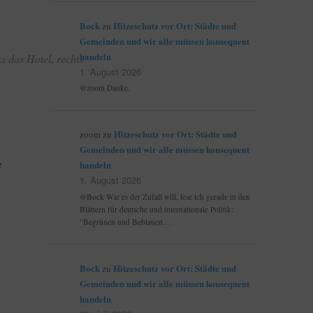
Bock
Hitzeschutz vor Ort: Städte und
zu
Gemeinden und wir alle müssen konsequent
handeln
 das Hotel, rechts
1. August 2026
@zoom Danke.
Hitzeschutz vor Ort: Städte und
zoom
zu
Gemeinden und wir alle müssen konsequent
e
handeln
1. August 2026
@Bock Wie es der Zufall will, lese ich gerade in den
Blättern für deutsche und internationale Politik:
"Begrünen und Beblauen…
:
Bock
Hitzeschutz vor Ort: Städte und
zu
Gemeinden und wir alle müssen konsequent
handeln