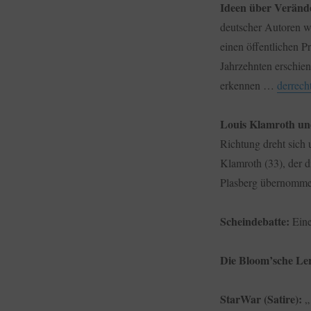
Düsseldorf,
Ideen über Verände
Louis
deutscher Autoren wi
Klamroth,
einen öffentlichen Pr
ChatGTP
und
Jahrzehnten erschie
ChatSonic,
erkennen …
derrech
Schlafen
statt
Strafen,
Louis Klamroth un
eine
Richtung dreht sich
Bunkertour
Klamroth (33), der d
und
mehr…
Plasberg übernomm
Scheindebatte:
Eine
Die Bloom’sche Ler
StarWar (Satire):
„