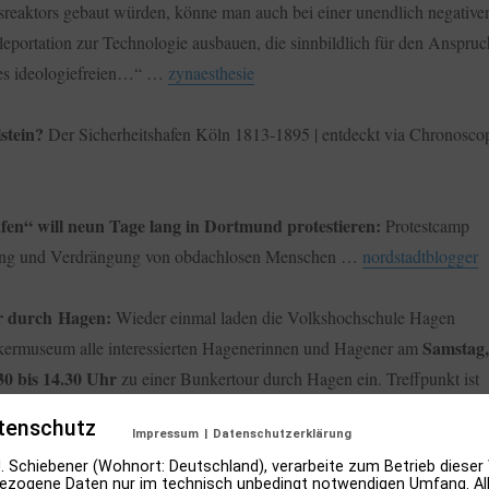
sreaktors gebaut würden, könne man auch bei einer unendlich negative
leportation zur Technologie ausbauen, die sinnbildlich für den Anspruc
des ideologiefreien…“ …
zynaesthesie
stein?
Der Sicherheitshafen Köln 1813-1895 | entdeckt via Chronosco
afen“ will neun Tage lang in Dortmund protestieren:
Protestcamp
ung und Verdrängung von obdachlosen Menschen …
nordstadtblogger
r durch Hagen:
Wieder einmal laden die Volkshochschule Hagen
Samstag,
ermuseum alle interessierten Hagenerinnen und Hagener am
30 bis 14.30 Uhr
zu einer Bunkertour durch Hagen ein. Treffpunkt ist
um, Bergstraße 98, in dem die Führung beginnt …
doppelwacholder
tenschutz
Impressum
|
Datenschutzerklärung
J. Schiebener (Wohnort: Deutschland), verarbeite zum Betrieb dieser
zogene Daten nur im technisch unbedingt notwendigen Umfang. All