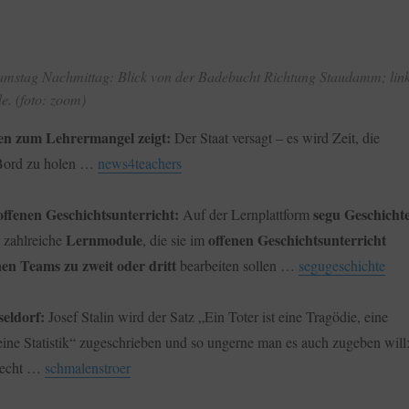
stag Nachmittag: Blick von der Badebucht Richtung Staudamm; links
e. (foto: zoom)
n zum Lehrermangel zeigt:
Der Staat versagt – es wird Zeit, die
 Bord zu holen …
news4teachers
offenen Geschichtsunterricht:
segu Geschicht
Auf der Lernplattform
Lernmodule
offenen Geschichtsunterricht
 zahlreiche
, die sie im
nen Teams zu zweit oder dritt
bearbeiten sollen …
segugeschichte
eldorf:
Josef Stalin wird der Satz „Ein Toter ist eine Tragödie, eine
eine Statistik“ zugeschrieben und so ungerne man es auch zugeben will
 Recht …
schmalenstroer