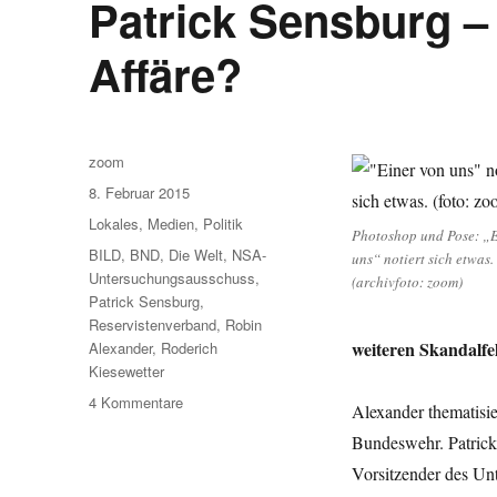
Patrick Sensburg – 
Affäre?
Autor
zoom
Veröffentlicht
8. Februar 2015
am
Kategorien
Lokales
,
Medien
,
Politik
Photoshop und Pose: „E
Schlagwörter
BILD
,
BND
,
Die Welt
,
NSA-
uns“ notiert sich etwas.
Untersuchungsausschuss
,
(archivfoto: zoom)
Patrick Sensburg
,
Reservistenverband
,
Robin
weiteren Skandalfe
Alexander
,
Roderich
Kiesewetter
zu
4 Kommentare
Alexander thematisi
Patrick
Bundeswehr. Patrick
Sensburg
–
Vorsitzender des Un
mehr