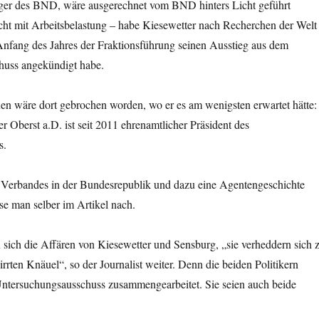
diger des BND, wäre ausgerechnet vom BND hinters Licht geführt
cht mit Arbeitsbelastung – habe Kiesewetter nach Recherchen der Welt
 Anfang des Jahres der Fraktionsführung seinen Ausstieg aus dem
huss angekündigt habe.
en wäre dort gebrochen worden, wo er es am wenigsten erwartet hätte:
 Oberst a.D. ist seit 2011 ehrenamtlicher Präsident des
s.
s Verbandes in der Bundesrepublik und dazu eine Agentengeschichte
e man selber im Artikel nach.
en sich die Affären von Kiesewetter und Sensburg, „sie verheddern sich 
rrten Knäuel“, so der Journalist weiter. Denn die beiden Politikern
 Untersuchungsausschuss zusammengearbeitet. Sie seien auch beide