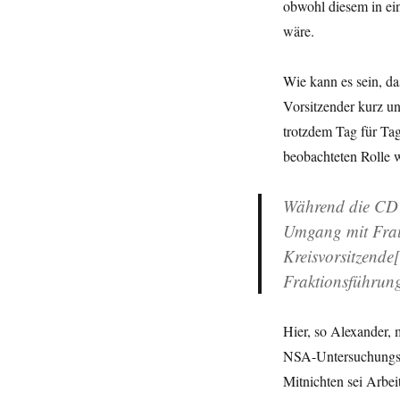
obwohl diesem in ei
als
wäre.
eine
„Prügel-
Affäre?
Wie kann es sein, d
Vorsitzender kurz u
trotzdem Tag für Ta
beobachteten Rolle w
Während die CDU
Umgang mit Frau
Kreisvorsitzende[
Fraktionsführung
Hier, so Alexander,
NSA-Untersuchungsau
Mitnichten sei Arbei