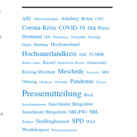
n
w
t
e
AfD
Arnsberg
Brilon
i
CDU
Antisemitismus
s
Corona-Krise
COVID-19
Dirk Wiese
Dortmund
e
FDP
Flüchtlinge
Fotografie
Fracking
Hochsauerland
Hamburg
Hagen
Hochsauerlandkreis
IT.NRW
HSK
Kassel
Klimawandel
Kahler Asten
Katholische Kirche
Meschede
Kreistag Meschede
Neonazis
NRW
Pandemie
Olsberg
Omikron
Oversum
Piraten
Pressemitteilung
Rock
Sauerländer Bürgerliste
Sauerlandmuseum
SBL
Sauerländer Bürgerliste (SBL/FW)
en
SPD
Siedlinghausen
WAZ
Schnee
Westfalenpost
Wiemeringhausen