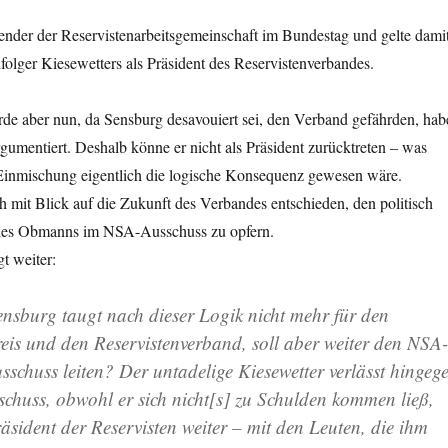
ender der Reservistenarbeitsgemeinschaft im Bundestag und gelte dami
hfolger Kiesewetters als Präsident des Reservistenverbandes.
de aber nun, da Sensburg desavouiert sei, den Verband gefährden, hab
rgumentiert. Deshalb könne er nicht als Präsident zurücktreten – was
inmischung eigentlich die logische Konsequenz gewesen wäre.
h mit Blick auf die Zukunft des Verbandes entschieden, den politisch
 des Obmanns im NSA-Ausschuss zu opfern.
t weiter:
nsburg taugt nach dieser Logik nicht mehr für den
is und den Reservistenverband, soll aber weiter den NSA-
schuss leiten? Der untadelige Kiesewetter verlässt hingeg
schuss, obwohl er sich nicht[s] zu Schulden kommen ließ,
äsident der Reservisten weiter – mit den Leuten, die ihm