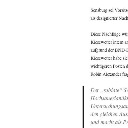
Sensburg sei Vorsitz
als designierter Nac
Diese Nachfolge wür
Kiesewetter intern a
aufgrund der BND-E
Kiesewetter habe sic
wichtigeren Posten
Robin Alexander frag
Der „rabiate“ Se
Hochsauerlandkre
Untersuchungsaus
den gleichen Aus
und macht als Pr