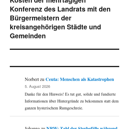
Konferenz des Landrats mit den
Beitrag:
Bürgermeistern der
kreisangehörigen Städte und
Gemeinden
Ceuta: Menschen als Katastrophen
Norbert
zu
5. August 2026
Danke für den Hinweis! Es tut gut, solide und fundierte
Informationen über Hintergründe zu bekommen statt dem
ganzen hysterischem Rumgeschreie.
NRW: Zahl der Sterbefälle während
Johanna
zu