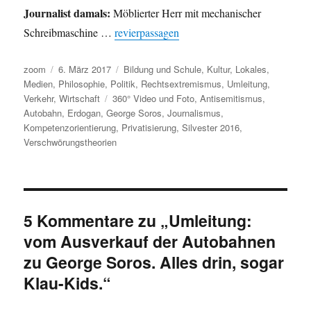
Journalist damals:
Möblierter Herr mit mechanischer
Schreibmaschine …
revierpassagen
Autor
Veröffentlicht
Kategorien
zoom
6. März 2017
Bildung und Schule
,
Kultur
,
Lokales
,
am
Medien
,
Philosophie
,
Politik
,
Rechtsextremismus
,
Umleitung
,
Schlagwörter
Verkehr
,
Wirtschaft
360° Video und Foto
,
Antisemitismus
,
Autobahn
,
Erdogan
,
George Soros
,
Journalismus
,
Kompetenzorientierung
,
Privatisierung
,
Silvester 2016
,
Verschwörungstheorien
5 Kommentare zu „Umleitung:
vom Ausverkauf der Autobahnen
zu George Soros. Alles drin, sogar
Klau-Kids.“