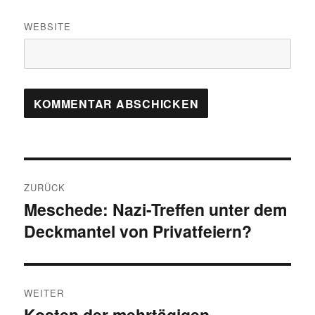
WEBSITE
Beitragsnavigation
ZURÜCK
Meschede: Nazi-Treffen unter dem
Vorheriger
Deckmantel von Privatfeiern?
Beitrag:
WEITER
Kosten der mehrtägigen
Nächster