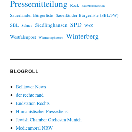
Pressemitteilung
Rock
Sauerlandmuseum
Sauerländer Bürgerliste
Sauerländer Bürgerliste (SBL/FW)
SPD
SBL
Siedlinghausen
WAZ
Schnee
Winterberg
Westfalenpost
Wiemeringhausen
BLOGROLL
Belltower News
der rechte rand
Endstation Rechts
Humanistischer Pressedienst
Jewish Chamber Orchestra Munich
Medienmoral NRW