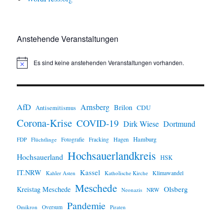
Anstehende Veranstaltungen
Es sind keine anstehenden Veranstaltungen vorhanden.
H
i
n
w
e
i
AfD
Arnsberg
Brilon
CDU
Antisemitismus
s
Corona-Krise
COVID-19
Dirk Wiese
Dortmund
Hamburg
Hagen
FDP
Flüchtlinge
Fotografie
Fracking
Hochsauerlandkreis
Hochsauerland
HSK
IT.NRW
Kassel
Klimawandel
Kahler Asten
Katholische Kirche
Meschede
Olsberg
Kreistag Meschede
Neonazis
NRW
Pandemie
Omikron
Oversum
Piraten