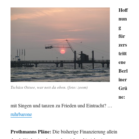
Hoff
nun
g
für
zers
tritt
ene
Berl
iner
Tschüss Ostsee, war nett da oben. (foto: zoom)
Grü
ne:
mit Singen und tanzen zu Frieden und Eintracht? …
ruhrbarone
Prothmanns Pläne:
Die bisherige Finanzierung allein