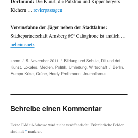
Dortmund:
Die Kunst, die Putzfrau und Kippenbergers
Kichern …
revierpassagen
Vereinsfahne der Jäger neben der Stadtfahne:
Städtepartnerschaft Arnsberg â€“ Caltagirone ist amtlich …
neheimsnetz
Autor
Veröffentlicht
Kategorien
zoom
5. November 2011
Bildung und Schule
,
Dit und dat
,
am
Schlagwörter
Kunst
,
Lokales
,
Medien
,
Politik
,
Umleitung
,
Wirtschaft
Berlin
,
Europa-Krise
,
Grüne
,
Hardy Prothmann
,
Journalismus
Schreibe einen Kommentar
Deine E-Mail-Adresse wird nicht veröffentlicht.
Erforderliche Felder
sind mit
*
markiert