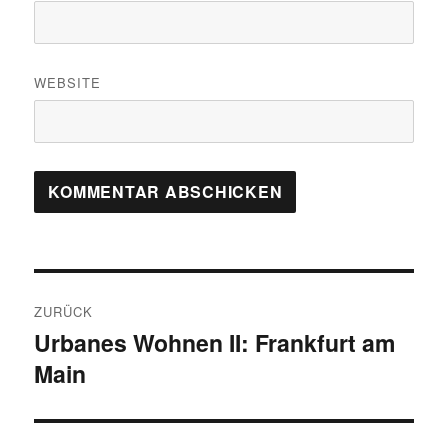
WEBSITE
Beitragsnavigation
ZURÜCK
Urbanes Wohnen II: Frankfurt am
Vorheriger
Main
Beitrag: