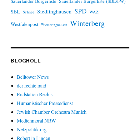
Sauerländer Bürgerliste
Sauerländer Bürgerliste (SBL/FW)
SPD
SBL
Siedlinghausen
WAZ
Schnee
Winterberg
Westfalenpost
Wiemeringhausen
BLOGROLL
Belltower News
der rechte rand
Endstation Rechts
Humanistischer Pressedienst
Jewish Chamber Orchestra Munich
Medienmoral NRW
Netzpolitik.org
Robert in Lingen