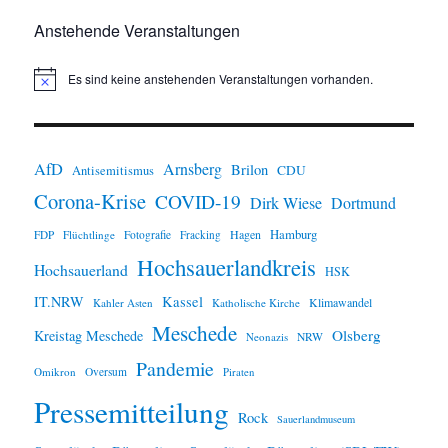
Anstehende Veranstaltungen
Es sind keine anstehenden Veranstaltungen vorhanden.
H
i
n
w
e
i
AfD
Arnsberg
Brilon
CDU
Antisemitismus
s
Corona-Krise
COVID-19
Dirk Wiese
Dortmund
Hamburg
Hagen
FDP
Flüchtlinge
Fotografie
Fracking
Hochsauerlandkreis
Hochsauerland
HSK
IT.NRW
Kassel
Klimawandel
Kahler Asten
Katholische Kirche
Meschede
Olsberg
Kreistag Meschede
Neonazis
NRW
Pandemie
Omikron
Oversum
Piraten
Pressemitteilung
Rock
Sauerlandmuseum