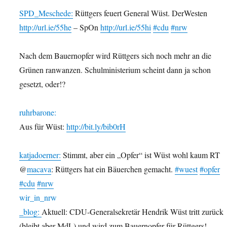
SPD_Meschede:
Rüttgers feuert General Wüst. DerWesten
http://url.ie/55he
– SpOn
http://url.ie/55hi
#cdu
#nrw
Nach dem Bauernopfer wird Rüttgers sich noch mehr an die
Grünen ranwanzen. Schulministerium scheint dann ja schon
gesetzt, oder!?
ruhrbarone:
Aus für Wüst:
http://bit.ly/bib0rH
katjadoerner:
Stimmt, aber ein „Opfer“ ist Wüst wohl kaum RT
@
macava
: Rüttgers hat ein Bäuerchen gemacht.
#wuest
#opfer
#cdu
#nrw
wir_in_nrw
_blog:
Aktuell: CDU-Generalsekretär Hendrik Wüst tritt zurück
(bleibt aber MdL) und wird zum Bauernopfer für Rüttgers!