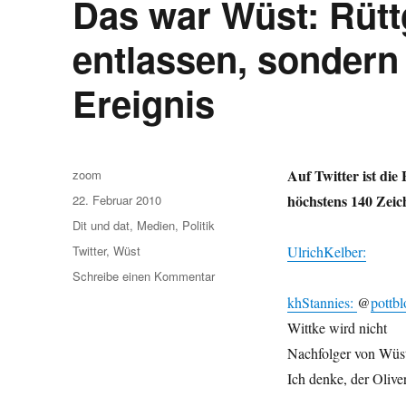
Das war Wüst: Rüttg
entlassen, sondern
Ereignis
Autor
Auf Twitter ist d
zoom
Veröffentlicht
höchstens 140 Zei
22. Februar 2010
am
Kategorien
Dit und dat
,
Medien
,
Politik
Schlagwörter
Twitter
,
Wüst
UlrichKelber:
zu
Schreibe einen Kommentar
Das
khStannies:
@
pottbl
war
Wittke wird nicht
Wüst:
Rüttgers
Nachfolger von Wüst
hat
Ich denke, der Olive
ihn