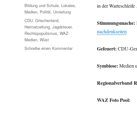
am
Kategorien
Bildung und Schule
,
Lokales
,
in der Warteschleif
Medien
,
Politik
,
Umleitung
Schlagwörter
CDU
,
Griechenland
,
Stimmungsmache:
Heimatzeitung
,
Jagdsteuer
,
nachdenkseiten
Rechtspopulismus
,
WAZ-
Medien
,
Wüst
zu
Gefeuert:
Schreibe einen Kommentar
CDU-Gener
Umleitung:
Krise
Symbiose:
Medien u
in
Athen,
Wüst
Regionalverband 
feuert,
WAZ
verschenkt,
WAZ Foto Pool:
WP
spült
weich
und
mehr