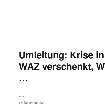
Umleitung: Krise in
WAZ verschenkt, W
…
Autor
zoom
Veröffentlicht
17. Dezember 2009