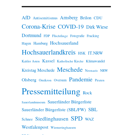
n
w
e
AfD
Arnsberg
Brilon
i
CDU
Antisemitismus
s
Corona-Krise
COVID-19
Dirk Wiese
Dortmund
FDP
Flüchtlinge
Fotografie
Fracking
Hochsauerland
Hamburg
Hagen
Hochsauerlandkreis
IT.NRW
HSK
Kassel
Klimawandel
Kahler Asten
Katholische Kirche
Meschede
Kreistag Meschede
Neonazis
NRW
Pandemie
Olsberg
Omikron
Oversum
Piraten
Pressemitteilung
Rock
Sauerländer Bürgerliste
Sauerlandmuseum
SBL
Sauerländer Bürgerliste (SBL/FW)
SPD
Siedlinghausen
WAZ
Schnee
Westfalenpost
Wiemeringhausen