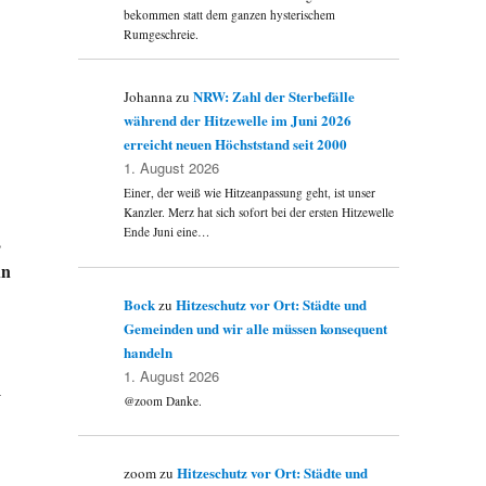
bekommen statt dem ganzen hysterischem
Rumgeschreie.
NRW: Zahl der Sterbefälle
Johanna
zu
während der Hitzewelle im Juni 2026
erreicht neuen Höchststand seit 2000
1. August 2026
Einer, der weiß wie Hitzeanpassung geht, ist unser
Kanzler. Merz hat sich sofort bei der ersten Hitzewelle
Ende Juni eine…
„
hn
Bock
Hitzeschutz vor Ort: Städte und
zu
Gemeinden und wir alle müssen konsequent
handeln
1. August 2026
-
@zoom Danke.
Hitzeschutz vor Ort: Städte und
zoom
zu