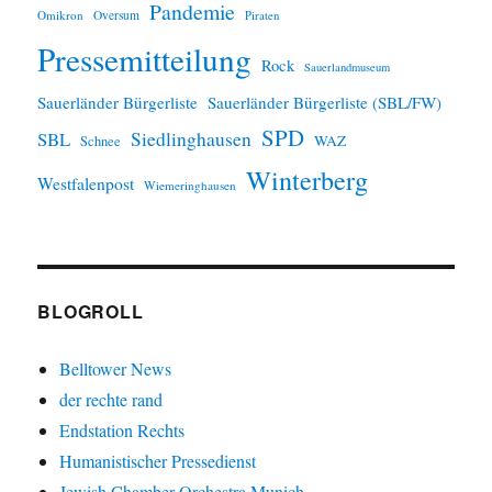
Pandemie
Omikron
Oversum
Piraten
Pressemitteilung
Rock
Sauerlandmuseum
Sauerländer Bürgerliste
Sauerländer Bürgerliste (SBL/FW)
SPD
SBL
Siedlinghausen
WAZ
Schnee
Winterberg
Westfalenpost
Wiemeringhausen
BLOGROLL
Belltower News
der rechte rand
Endstation Rechts
Humanistischer Pressedienst
Jewish Chamber Orchestra Munich