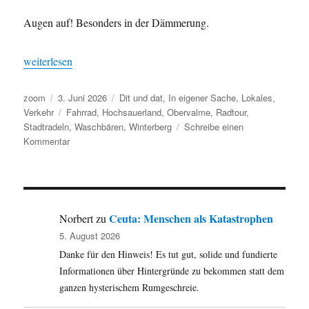
Augen auf! Besonders in der Dämmerung.
„Tag 2 des Stadtradelns: Birotarii, cavete procyonibus!“
weiterlesen
Autor
Veröffentlicht
Kategorien
zoom
3. Juni 2026
Dit und dat
,
In eigener Sache
,
Lokales
,
am
Schlagwörter
Verkehr
Fahrrad
,
Hochsauerland
,
Obervalme
,
Radtour
,
Stadtradeln
,
Waschbären
,
Winterberg
Schreibe einen
zu
Kommentar
Tag
2
des
Stadtradelns:
Birotarii,
Ceuta: Menschen als Katastrophen
Norbert
zu
cavete
5. August 2026
procyonibus!
Danke für den Hinweis! Es tut gut, solide und fundierte
Informationen über Hintergründe zu bekommen statt dem
ganzen hysterischem Rumgeschreie.