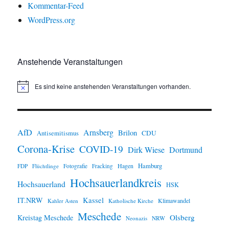
Kommentar-Feed
WordPress.org
Anstehende Veranstaltungen
Es sind keine anstehenden Veranstaltungen vorhanden.
H
i
n
w
e
i
AfD
Arnsberg
Brilon
CDU
Antisemitismus
s
Corona-Krise
COVID-19
Dirk Wiese
Dortmund
Hamburg
Hagen
FDP
Flüchtlinge
Fotografie
Fracking
Hochsauerlandkreis
Hochsauerland
HSK
IT.NRW
Kassel
Klimawandel
Kahler Asten
Katholische Kirche
Meschede
Olsberg
Kreistag Meschede
Neonazis
NRW