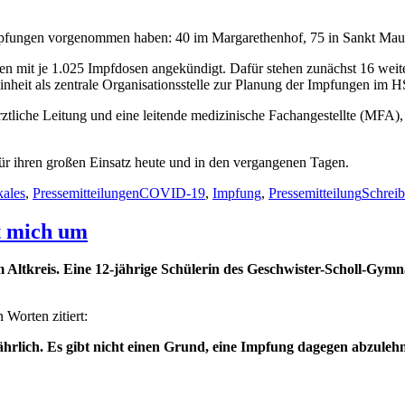
Impfungen vorgenommen haben: 40 im Margarethenhof, 75 in Sankt Maur
mit je 1.025 Impfdosen angekündigt. Dafür stehen zunächst 16 weiter
eit als zentrale Organisationsstelle zur Planung der Impfungen im H
 ärztliche Leitung und eine leitende medizinische Fachangestellte (MFA)
für ihren großen Einsatz heute und in den vergangenen Tagen.
Schlagwörter
ales
,
Pressemitteilungen
COVID-19
,
Impfung
,
Pressemitteilung
Schrei
t mich um
m Altkreis. Eine 12-jährige Schülerin des Geschwister-Scholl-Gy
 Worten zitiert:
hrlich. Es gibt nicht einen Grund, eine Impfung dagegen abzuleh