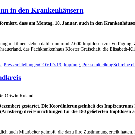
inn in den Krankenhäusern
ormiert, dass am Montag, 18. Januar, auch in den Krankenhäuser
g mit ihnen stehen dafür nun rund 2.600 Impfdosen zur Verfügung. Z
hsauerland, das Fachkrankenhaus Kloster Grafschaft, die Elisabeth-Kli
Schlagwörter
s
,
Pressemitteilungen
COVID-19
,
Impfung
,
Pressemitteilung
Schreibe e
ndkreis
Dr. Ortwin Ruland
Dezember) gestartet. Die Koordinierungseinheit des Impfzentrums
rnsberg) drei Einrichtungen für die 180 gelieferten Impfdosen a
ch auch Mitarbeiter geimpft, die dazu ihre Zustimmung erteilt hatten.