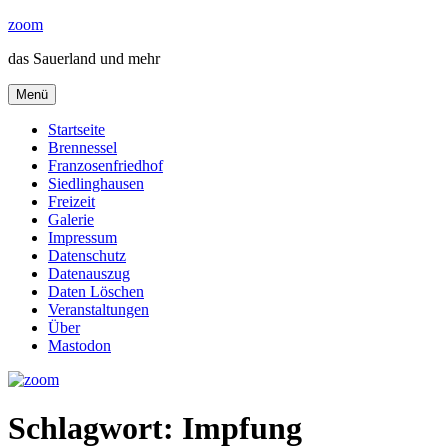
Zum
zoom
Inhalt
das Sauerland und mehr
springen
Menü
Startseite
Brennessel
Franzosenfriedhof
Siedlinghausen
Freizeit
Galerie
Impressum
Datenschutz
Datenauszug
Daten Löschen
Veranstaltungen
Über
Mastodon
Schlagwort:
Impfung