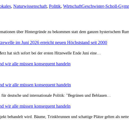
Schlagwörter
okales
,
Naturwissenschaft
,
Politik
,
Wirtschaft
Geschwister-Scholl-Gym
formationen über Hintergründe zu bekommen statt dem ganzen hysterischem Rum
zewelle im Juni 2026 erreicht neuen Höchststand seit 2000
Merz hat sich sofort bei der ersten Hitzewelle Ende Juni eine…
nd wir alle müssen konsequent handeln
nd wir alle müssen konsequent handeln
rn für deutsche und internationale Politik: "Begrünen und Beblauen…
nd wir alle müssen konsequent handeln
ekt behandelt wird. Bäume, Trinkbrunnen und schattige Plätze gelten als nett