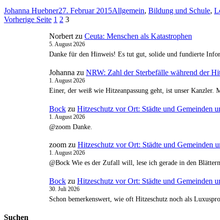
Autor
Veröffentlicht
Kategorien
Johanna Huebner
27. Februar 2015
Allgemein
,
Bildung und Schule
,
L
Seitennummerierung
Seite
am
Seite
Seite
Vorherige Seite
1
2
3
der
Norbert
zu
Ceuta: Menschen als Katastrophen
5. August 2026
Beiträge
Danke für den Hinweis! Es tut gut, solide und fundierte In
Johanna
zu
NRW: Zahl der Sterbefälle während der Hit
1. August 2026
Einer, der weiß wie Hitzeanpassung geht, ist unser Kanzler. 
Bock
zu
Hitzeschutz vor Ort: Städte und Gemeinden u
1. August 2026
@zoom Danke.
zoom
zu
Hitzeschutz vor Ort: Städte und Gemeinden u
1. August 2026
@Bock Wie es der Zufall will, lese ich gerade in den Blätte
Bock
zu
Hitzeschutz vor Ort: Städte und Gemeinden u
30. Juli 2026
Schon bemerkenswert, wie oft Hitzeschutz noch als Luxusproj
Suchen