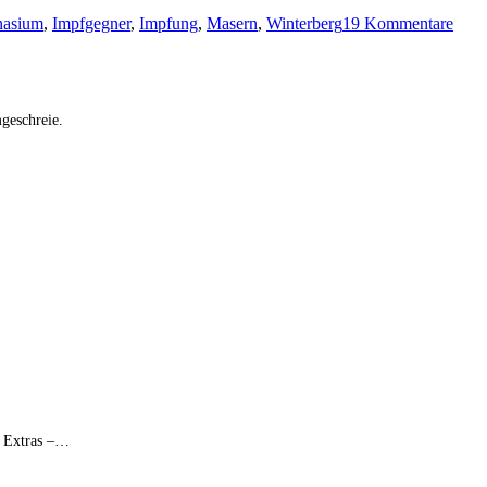
zu
nasium
,
Impfgegner
,
Impfung
,
Masern
,
Winterberg
19 Kommentare
Aus
aktu
Anla
Mein
Mam
geschreie.
bring
mich
um
e Extras –…