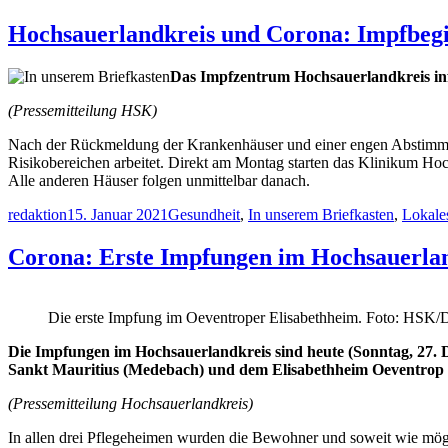
Hochsauerlandkreis und Corona: Impfbeg
Das Impfzentrum Hochsauerlandkreis inf
(Pressemitteilung HSK)
Nach der Rückmeldung der Krankenhäuser und einer engen Abstimmun
Risikobereichen arbeitet. Direkt am Montag starten das Klinikum Hoc
Alle anderen Häuser folgen unmittelbar danach.
Autor
Veröffentlicht
Kategorien
redaktion
15. Januar 2021
Gesundheit
,
In unserem Briefkasten
,
Lokale
am
Corona: Erste Impfungen im Hochsauerla
Die erste Impfung im Oeventroper Elisabethheim. Foto: HSK/
Die Impfungen im Hochsauerlandkreis sind heute (Sonntag, 27. 
Sankt Mauritius (Medebach) und dem Elisabethheim Oeventrop (A
(Pressemitteilung Hochsauerlandkreis)
In allen drei Pflegeheimen wurden die Bewohner und soweit wie mögli