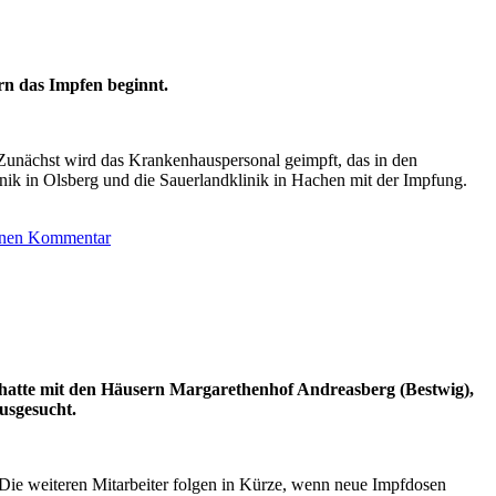
n das Impfen beginnt.
unächst wird das Krankenhauspersonal geimpft, das in den
nik in Olsberg und die Sauerlandklinik in Hachen mit der Impfung.
zu
inen Kommentar
Hochsauerlandkreis
und
Corona:
Impfbeginn
in
den
Krankenhäusern
 hatte mit den Häusern Margarethenhof Andreasberg (Bestwig),
usgesucht.
 Die weiteren Mitarbeiter folgen in Kürze, wenn neue Impfdosen