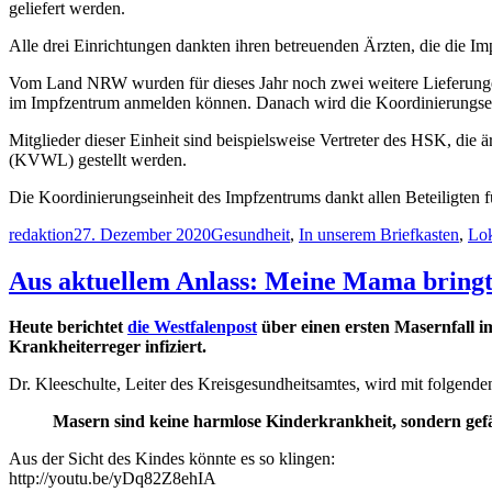
geliefert werden.
Alle drei Einrichtungen dankten ihren betreuenden Ärzten, die die 
Vom Land NRW wurden für dieses Jahr noch zwei weitere Lieferungen 
im Impfzentrum anmelden können. Danach wird die Koordinierungseinh
Mitglieder dieser Einheit sind beispielsweise Vertreter des HSK, die
(KVWL) gestellt werden.
Die Koordinierungseinheit des Impfzentrums dankt allen Beteiligten 
Autor
Veröffentlicht
Kategorien
redaktion
27. Dezember 2020
Gesundheit
,
In unserem Briefkasten
,
Lok
am
Aus aktuellem Anlass: Meine Mama bring
Heute berichtet
die Westfalenpost
über einen ersten Masernfall i
Krankheiterreger infiziert.
Dr. Kleeschulte, Leiter des Kreisgesundheitsamtes, wird mit folgenden
Masern sind keine harmlose Kinderkrankheit, sondern gefä
Aus der Sicht des Kindes könnte es so klingen:
http://youtu.be/yDq82Z8ehIA