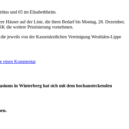
itius und 65 im Elisabethheim.
e Häuser auf der Liste, die ihren Bedarf bis Montag, 28. Dezember,
SK die weitere Priorisierung vornehmen.
, die jeweils von der Kassenärztlichen Vereinigung Westfalen-Lippe
zu
be einen Kommentar
Corona:
Erste
Impfungen
im
mnasiums in Winterberg hat sich mit dem hochansteckenden
Hochsauerlandkreis
nen.