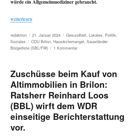
würde ein Allgemeinmediziner gebraucht.
„Strebt Landesgesundheitsminister Laumann eine Halbierung der
weiterlesen
Autor
Veröffentlicht
Kategorien
redaktion
21. Januar 2024
Gesundheit
,
Lokales
,
Politik
,
Schlagwörter
am
Soziales
CDU Brilon
,
Hausärztemangel
,
Sauerländer
zu
Bürgerliste (SBL/FW)
1 Kommentar
Strebt
Landesgesundheitsminister
Laumann
Zuschüsse beim Kauf von
eine
Halbierung
Altimmobilien in Brilon:
der
Ratsherr Reinhard Loos
Hausarztzahl
an?
(BBL) wirft dem WDR
einseitige Berichterstattung
vor.