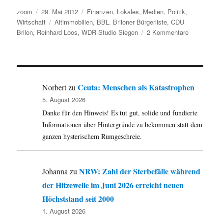
Autor
Veröffentlicht
Kategorien
zoom
29. Mai 2012
Finanzen
,
Lokales
,
Medien
,
Politik
,
am
Schlagwörter
Wirtschaft
Altimmobilien
,
BBL. Briloner Bürgerliste
,
CDU
zu
Brilon
,
Reinhard Loos
,
WDR Studio Siegen
2 Kommentare
Zuschüsse
beim
Kauf
von
Altimmobil
Ceuta: Menschen als Katastrophen
Norbert
zu
in
5. August 2026
Brilon:
Danke für den Hinweis! Es tut gut, solide und fundierte
Ratsherr
Reinhard
Informationen über Hintergründe zu bekommen statt dem
Loos
ganzen hysterischem Rumgeschreie.
(BBL)
wirft
dem
NRW: Zahl der Sterbefälle während
Johanna
zu
WDR
der Hitzewelle im Juni 2026 erreicht neuen
einseitige
Berichterst
Höchststand seit 2000
vor.
1. August 2026