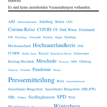
Hinweis
Es sind keine anstehenden Veranstaltungen vorhanden.
AfD
Arnsberg
Brilon
CDU
Antisemitismus
Corona-Krise
COVID-19
Dirk Wiese
Dortmund
Hamburg
Hagen
FDP
Flüchtlinge
Fotografie
Fracking
Hochsauerlandkreis
Hochsauerland
HSK
IT.NRW
Kassel
Klimawandel
Kahler Asten
Katholische Kirche
Meschede
Olsberg
Kreistag Meschede
Neonazis
NRW
Pandemie
Omikron
Oversum
Piraten
Pressemitteilung
Rock
Sauerlandmuseum
Sauerländer Bürgerliste
Sauerländer Bürgerliste (SBL/FW)
SPD
SBL
Siedlinghausen
WAZ
Schnee
Winterberg
Westfalenpost
Wiemeringhausen