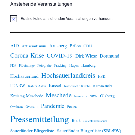
Anstehende Veranstaltungen
Es sind keine anstehenden Veranstaltungen vorhanden.
H
i
n
w
e
i
AfD
Arnsberg
Brilon
CDU
Antisemitismus
s
Corona-Krise
COVID-19
Dirk Wiese
Dortmund
Hamburg
Hagen
FDP
Flüchtlinge
Fotografie
Fracking
Hochsauerlandkreis
Hochsauerland
HSK
IT.NRW
Kassel
Klimawandel
Kahler Asten
Katholische Kirche
Meschede
Olsberg
Kreistag Meschede
Neonazis
NRW
Pandemie
Omikron
Oversum
Piraten
Pressemitteilung
Rock
Sauerlandmuseum
Sauerländer Bürgerliste
Sauerländer Bürgerliste (SBL/FW)