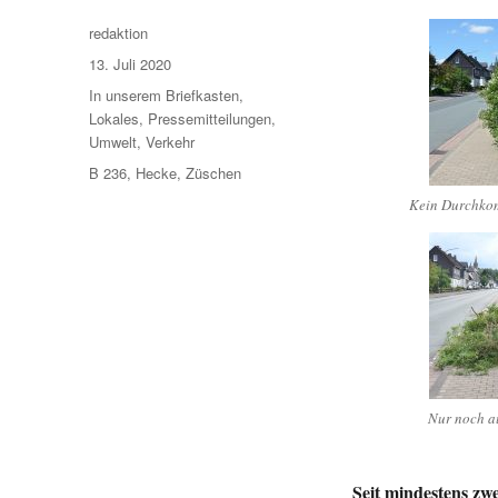
Autor
redaktion
Veröffentlicht
13. Juli 2020
am
Kategorien
In unserem Briefkasten
,
Lokales
,
Pressemitteilungen
,
Umwelt
,
Verkehr
Schlagwörter
B 236
,
Hecke
,
Züschen
Kein Durchko
Nur noch 
Seit mindestens zw