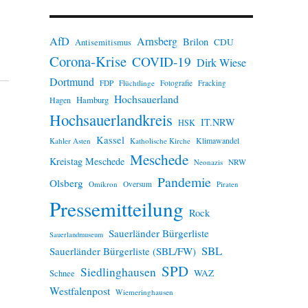
n
w
e
AfD
Arnsberg
Brilon
i
CDU
Antisemitismus
s
Corona-Krise
COVID-19
Dirk Wiese
Dortmund
FDP
Flüchtlinge
Fotografie
Fracking
Hochsauerland
Hamburg
Hagen
Hochsauerlandkreis
IT.NRW
HSK
Kassel
Klimawandel
Kahler Asten
Katholische Kirche
Meschede
Kreistag Meschede
Neonazis
NRW
Pandemie
Olsberg
Omikron
Oversum
Piraten
Pressemitteilung
Rock
Sauerländer Bürgerliste
Sauerlandmuseum
SBL
Sauerländer Bürgerliste (SBL/FW)
SPD
Siedlinghausen
WAZ
Schnee
Westfalenpost
Wiemeringhausen