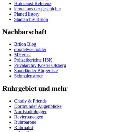
Holocaust-Referenz
lernen aus der geschichte
PlanetHistory
Stadtarchiv Brilon
Nachbarschaft
Brilon Blog
doppelwacholder
MHerbst
Polizeiberichte HSK
Privatarchiv Köster Olsberg
Sauerländer Bürgerliste
Schmalenstroer
Ruhrgebiet und mehr
Charly & Friends
Dortmunder Augenblicke
Nordstadtblogger
Revierpassagen
Ruhrbarone
Ruhrnalist