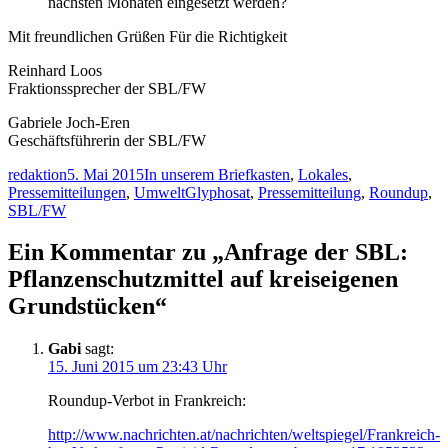
nächsten Monaten eingesetzt werden?
Mit freundlichen Grüßen Für die Richtigkeit
Reinhard Loos
Fraktionssprecher der SBL/FW
Gabriele Joch-Eren
Geschäftsführerin der SBL/FW
Autor
Veröffentlicht
Kategorien
redaktion
5. Mai 2015
In unserem Briefkasten
,
Lokales
,
am
Schlagwörter
Pressemitteilungen
,
Umwelt
Glyphosat
,
Pressemitteilung
,
Roundup
,
SBL/FW
Ein Kommentar zu „Anfrage der SBL:
Pflanzenschutzmittel auf kreiseigenen
Grundstücken“
Gabi
sagt:
15. Juni 2015 um 23:43 Uhr
Roundup-Verbot in Frankreich:
http://www.nachrichten.at/nachrichten/weltspiegel/Frankreich-