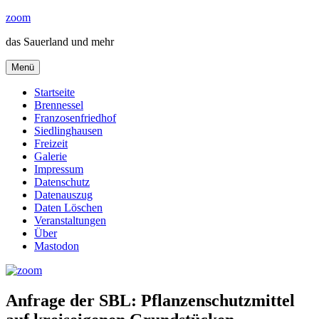
Zum
zoom
Inhalt
das Sauerland und mehr
springen
Menü
Startseite
Brennessel
Franzosenfriedhof
Siedlinghausen
Freizeit
Galerie
Impressum
Datenschutz
Datenauszug
Daten Löschen
Veranstaltungen
Über
Mastodon
Anfrage der SBL: Pflanzenschutzmittel