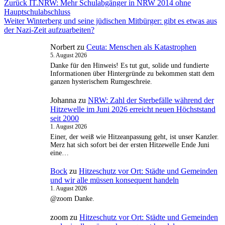
Beitragsnavigation
Vorheriger
Zurück
IT.NRW: Mehr Schulabgänger in NRW 2014 ohne
Beitrag:
Hauptschulabschluss
Nächster
Weiter
Winterberg und seine jüdischen Mitbürger: gibt es etwas aus
Beitrag:
der Nazi-Zeit aufzuarbeiten?
Norbert
zu
Ceuta: Menschen als Katastrophen
5. August 2026
Danke für den Hinweis! Es tut gut, solide und fundierte
Informationen über Hintergründe zu bekommen statt dem
ganzen hysterischem Rumgeschreie.
Johanna
zu
NRW: Zahl der Sterbefälle während der
Hitzewelle im Juni 2026 erreicht neuen Höchststand
seit 2000
1. August 2026
Einer, der weiß wie Hitzeanpassung geht, ist unser Kanzler.
Merz hat sich sofort bei der ersten Hitzewelle Ende Juni
eine…
Bock
zu
Hitzeschutz vor Ort: Städte und Gemeinden
und wir alle müssen konsequent handeln
1. August 2026
@zoom Danke.
zoom
zu
Hitzeschutz vor Ort: Städte und Gemeinden