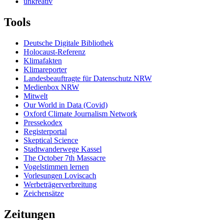
unkreativ
Tools
Deutsche Digitale Bibliothek
Holocaust-Referenz
Klimafakten
Klimareporter
Landesbeauftragte für Datenschutz NRW
Medienbox NRW
Mitwelt
Our World in Data (Covid)
Oxford Climate Journalism Network
Pressekodex
Registerportal
Skeptical Science
Stadtwanderwege Kassel
The October 7th Massacre
Vogelstimmen lernen
Vorlesungen Loviscach
Werbeträgerverbreitung
Zeichensätze
Zeitungen