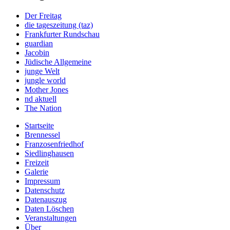
Der Freitag
die tageszeitung (taz)
Frankfurter Rundschau
guardian
Jacobin
Jüdische Allgemeine
junge Welt
jungle world
Mother Jones
nd aktuell
The Nation
Startseite
Brennessel
Franzosenfriedhof
Siedlinghausen
Freizeit
Galerie
Impressum
Datenschutz
Datenauszug
Daten Löschen
Veranstaltungen
Über