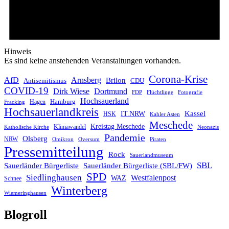
Hinweis
Es sind keine anstehenden Veranstaltungen vorhanden.
Corona-Krise
AfD
Arnsberg
Brilon
CDU
Antisemitismus
COVID-19
Dirk Wiese
Dortmund
FDP
Flüchtlinge
Fotografie
Hochsauerland
Hagen
Hamburg
Fracking
Hochsauerlandkreis
IT.NRW
Kassel
HSK
Kahler Asten
Meschede
Kreistag Meschede
Klimawandel
Katholische Kirche
Neonazis
Pandemie
Olsberg
NRW
Omikron
Oversum
Piraten
Pressemitteilung
Rock
Sauerlandmuseum
SBL
Sauerländer Bürgerliste
Sauerländer Bürgerliste (SBL/FW)
SPD
Siedlinghausen
Westfalenpost
WAZ
Schnee
Winterberg
Wiemeringhausen
Blogroll