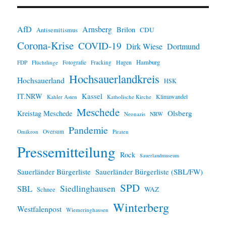
n
w
e
i
AfD
Arnsberg
Brilon
CDU
Antisemitismus
s
Corona-Krise
COVID-19
Dirk Wiese
Dortmund
Hamburg
Hagen
FDP
Flüchtlinge
Fotografie
Fracking
Hochsauerlandkreis
Hochsauerland
HSK
IT.NRW
Kassel
Klimawandel
Kahler Asten
Katholische Kirche
Meschede
Olsberg
Kreistag Meschede
Neonazis
NRW
Pandemie
Omikron
Oversum
Piraten
Pressemitteilung
Rock
Sauerlandmuseum
Sauerländer Bürgerliste
Sauerländer Bürgerliste (SBL/FW)
SPD
SBL
Siedlinghausen
WAZ
Schnee
Winterberg
Westfalenpost
Wiemeringhausen