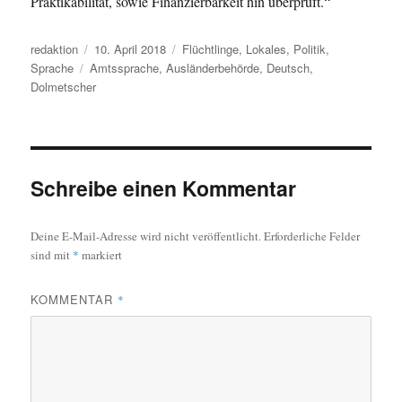
Praktikabilität, sowie Finanzierbarkeit hin überprüft.“
Autor
Veröffentlicht
Kategorien
redaktion
10. April 2018
Flüchtlinge
,
Lokales
,
Politik
,
Schlagwörter
am
Sprache
Amtssprache
,
Ausländerbehörde
,
Deutsch
,
Dolmetscher
Schreibe einen Kommentar
Deine E-Mail-Adresse wird nicht veröffentlicht.
Erforderliche Felder
sind mit
*
markiert
KOMMENTAR
*