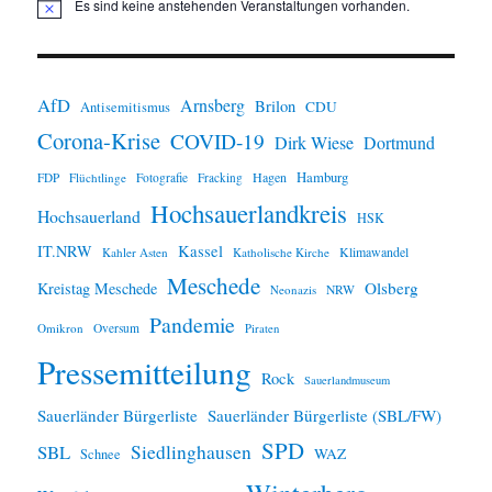
Es sind keine anstehenden Veranstaltungen vorhanden.
H
i
n
w
e
i
AfD
Arnsberg
Brilon
CDU
Antisemitismus
s
Corona-Krise
COVID-19
Dirk Wiese
Dortmund
Hamburg
Hagen
FDP
Flüchtlinge
Fotografie
Fracking
Hochsauerlandkreis
Hochsauerland
HSK
IT.NRW
Kassel
Klimawandel
Kahler Asten
Katholische Kirche
Meschede
Olsberg
Kreistag Meschede
Neonazis
NRW
Pandemie
Omikron
Oversum
Piraten
Pressemitteilung
Rock
Sauerlandmuseum
Sauerländer Bürgerliste
Sauerländer Bürgerliste (SBL/FW)
SPD
SBL
Siedlinghausen
WAZ
Schnee