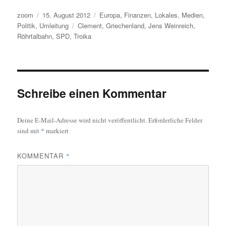
Autor
Veröffentlicht
Kategorien
zoom
15. August 2012
Europa
,
Finanzen
,
Lokales
,
Medien
,
am
Schlagwörter
Politik
,
Umleitung
Clement
,
Griechenland
,
Jens Weinreich
,
Röhrtalbahn
,
SPD
,
Troika
Schreibe einen Kommentar
Deine E-Mail-Adresse wird nicht veröffentlicht.
Erforderliche Felder
sind mit
*
markiert
KOMMENTAR
*