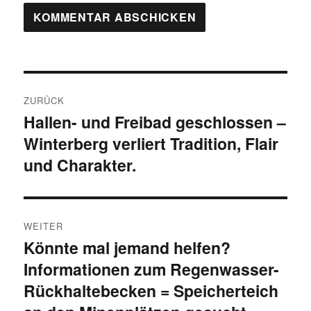
Beitragsnavigation
ZURÜCK
Hallen- und Freibad geschlossen –
Vorheriger
Winterberg verliert Tradition, Flair
Beitrag:
und Charakter.
WEITER
Könnte mal jemand helfen?
Nächster
Informationen zum Regenwasser-
Beitrag:
Rückhaltebecken = Speicherteich