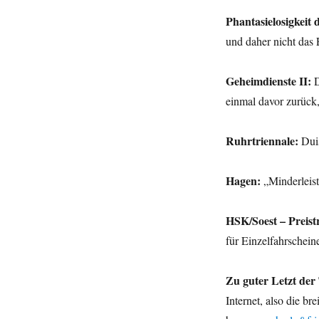
Phantasielosigkeit 
und daher nicht da
Geheimdienste II:
D
einmal davor zurüc
Ruhrtriennale:
Duis
Hagen:
„Minderleis
HSK/Soest – Preis
für Einzelfahrschein
Zu guter Letzt der
Internet, also die b