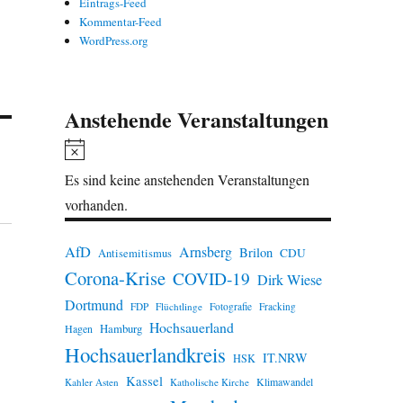
Eintrags-Feed
Kommentar-Feed
WordPress.org
Anstehende Veranstaltungen
H
i
Es sind keine anstehenden Veranstaltungen
n
vorhanden.
w
e
AfD
Arnsberg
Brilon
CDU
Antisemitismus
Corona-Krise
i
COVID-19
Dirk Wiese
s
Dortmund
FDP
Flüchtlinge
Fotografie
Fracking
Hochsauerland
Hamburg
Hagen
Hochsauerlandkreis
IT.NRW
HSK
Kassel
Klimawandel
Kahler Asten
Katholische Kirche