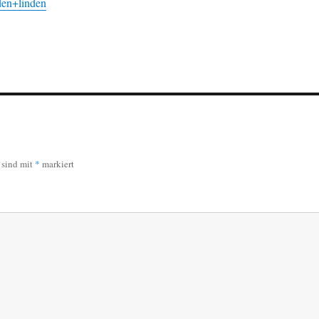
den+linden
r sind mit
*
markiert