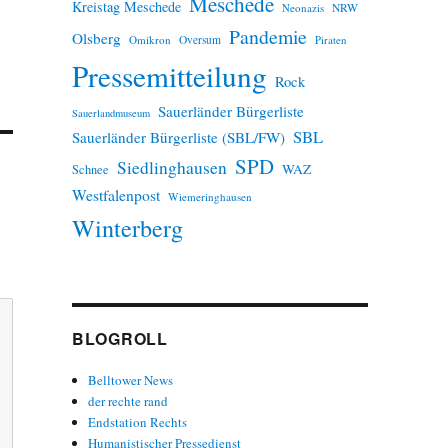
Meschede
Kreistag Meschede
Neonazis
NRW
Pandemie
Olsberg
Omikron
Oversum
Piraten
Pressemitteilung
Rock
Sauerländer Bürgerliste
Sauerlandmuseum
SBL
Sauerländer Bürgerliste (SBL/FW)
SPD
Siedlinghausen
WAZ
Schnee
Westfalenpost
Wiemeringhausen
Winterberg
BLOGROLL
Belltower News
der rechte rand
Endstation Rechts
Humanistischer Pressedienst