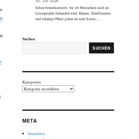
30. Juli 2026
Schon bemerkenswert, wie oft Hitzeschutz noch als
be
Luxusprojekt behandelt wird. Bäume, Trinkbrunnen
ht
und schattige Plätze gelten als nette Extras –…
ht
Suchen
SUCHEN
n
Kategorien
g
META
Anmelden