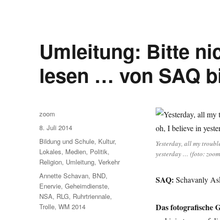
Umleitung: Bitte ni
lesen … von SAQ bi
Autor
zoom
Veröffentlicht
8. Juli 2014
am
Kategorien
Bildung und Schule
,
Kultur
,
Yesterday, all my troubl
Lokales
,
Medien
,
Politik
,
yesterday … (foto: zoom
Religion
,
Umleitung
,
Verkehr
Schlagwörter
Annette Schavan
,
BND
,
SAQ:
Schavanly As
Enervie
,
Geheimdienste
,
NSA
,
RLG
,
Ruhrtriennale
,
Das fotografische G
Trolle
,
WM 2014