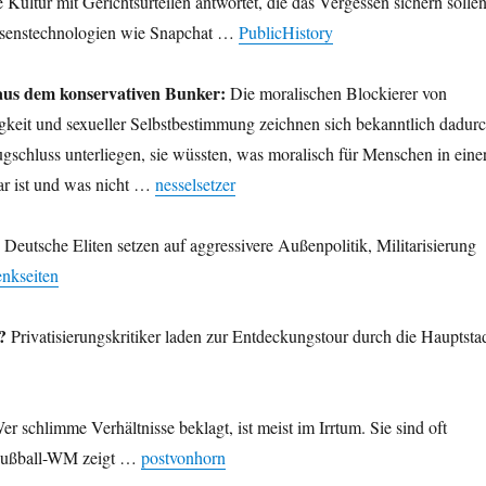
e Kultur mit Gerichtsurteilen antwortet, die das Vergessen sichern sollen
ssenstechnologien wie Snapchat …
PublicHistory
s dem konservativen Bunker:
Die moralischen Blockierer von
gkeit und sexueller Selbstbestimmung zeichnen sich bekanntlich dadur
ugschluss unterliegen, sie wüssten, was moralisch für Menschen in eine
bar ist und was nicht …
nesselsetzer
Deutsche Eliten setzen auf aggressivere Außenpolitik, Militarisierung
nkseiten
?
Privatisierungskritiker laden zur Entdeckungstour durch die Hauptsta
r schlimme Verhältnisse beklagt, ist meist im Irrtum. Sie sind oft
 Fußball-WM zeigt …
postvonhorn