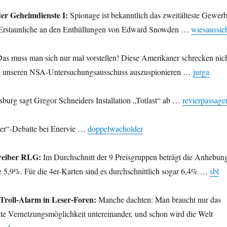
der Geheimdienste I:
Spionage ist bekanntlich das zweitälteste Gewer
s Erstaunliche an den Enthüllungen von Edward Snowden …
wiesaussie
as muss man sich nur mal vorstellen! Diese Amerikaner schrecken nic
k, unseren NSA-Untersuchungsausschuss auszuspionieren …
jurga
burg sagt Gregor Schneiders Installation „Totlast“ ab …
revierpassage
ter“-Debatte bei Enervie …
doppelwacholder
treiber RLG:
Im Durchschnitt der 9 Preisgruppen beträgt die Anhebun
e 5,9%. Für die 4er-Karten sind es durchschnittlich sogar 6,4% …
sbl
 Troll-Alarm in Leser-Foren:
Manche dachten: Man braucht nur das
reite Vernetzungsmöglichkeit untereinander, und schon wird die Welt