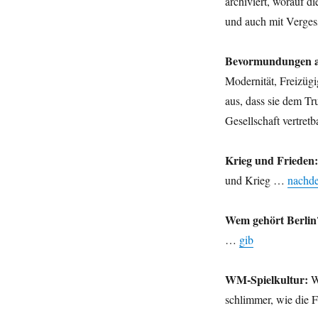
archiviert, worauf di
und auch mit Verge
Bevormundungen au
Modernität, Freizügi
aus, dass sie dem Tr
Gesellschaft vertret
Krieg und Frieden:
und Krieg …
nachde
Wem gehört Berlin
…
gib
WM-Spielkultur:
We
schlimmer, wie die