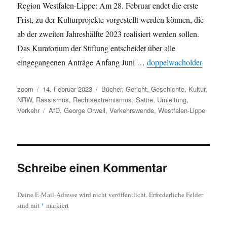
Region Westfalen-Lippe: Am 28. Februar endet die erste
Frist, zu der Kulturprojekte vorgestellt werden können, die
ab der zweiten Jahreshälfte 2023 realisiert werden sollen.
Das Kuratorium der Stiftung entscheidet über alle
eingegangenen Anträge Anfang Juni …
doppelwacholder
Autor
Veröffentlicht
Kategorien
zoom
14. Februar 2023
Bücher
,
Gericht
,
Geschichte
,
Kultur
,
am
NRW
,
Rassismus
,
Rechtsextremismus
,
Satire
,
Umleitung
,
Schlagwörter
Verkehr
AfD
,
George Orwell
,
Verkehrswende
,
Westfalen-Lippe
Schreibe einen Kommentar
Deine E-Mail-Adresse wird nicht veröffentlicht.
Erforderliche Felder
sind mit
*
markiert