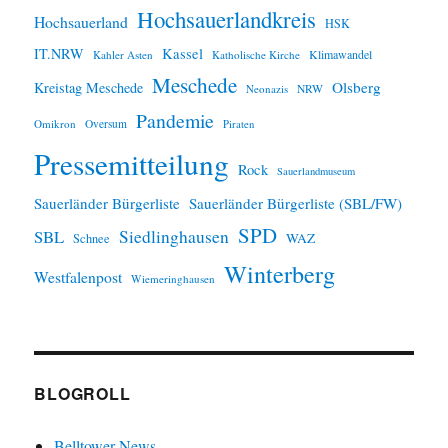
Hochsauerlandkreis
Hochsauerland
HSK
IT.NRW
Kassel
Klimawandel
Kahler Asten
Katholische Kirche
Meschede
Olsberg
Kreistag Meschede
Neonazis
NRW
Pandemie
Omikron
Oversum
Piraten
Pressemitteilung
Rock
Sauerlandmuseum
Sauerländer Bürgerliste
Sauerländer Bürgerliste (SBL/FW)
SPD
SBL
Siedlinghausen
WAZ
Schnee
Winterberg
Westfalenpost
Wiemeringhausen
BLOGROLL
Belltower News