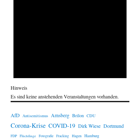
Hinweis
Es sind keine anstehenden Veranstaltungen vorhanden.
AfD
Arnsberg
Brilon
CDU
Antisemitismus
Corona-Krise
COVID-19
Dirk Wiese
Dortmund
Hamburg
Hagen
FDP
Flüchtlinge
Fotografie
Fracking