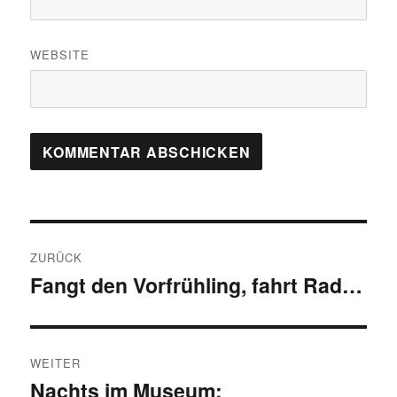
WEBSITE
Beitragsnavigation
ZURÜCK
Fangt den Vorfrühling, fahrt Rad…
Vorheriger
Beitrag:
WEITER
Nachts im Museum:
Nächster