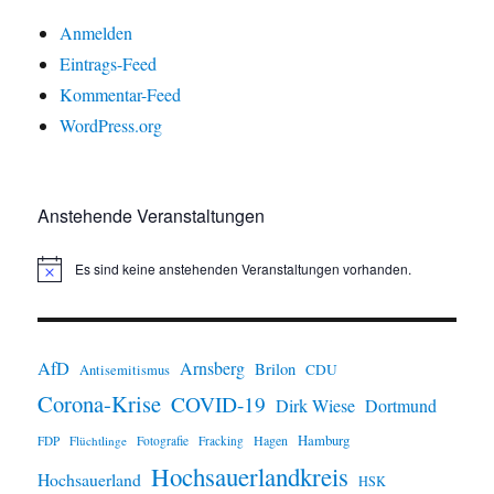
Anmelden
Eintrags-Feed
Kommentar-Feed
WordPress.org
Anstehende Veranstaltungen
Es sind keine anstehenden Veranstaltungen vorhanden.
H
i
n
w
e
i
AfD
Arnsberg
Brilon
CDU
Antisemitismus
s
Corona-Krise
COVID-19
Dirk Wiese
Dortmund
Hamburg
Hagen
FDP
Flüchtlinge
Fotografie
Fracking
Hochsauerlandkreis
Hochsauerland
HSK