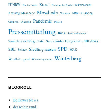
IT.NRW
Kassel
Klimawandel
Kahler Asten
Katholische Kirche
Meschede
Olsberg
Kreistag Meschede
Neonazis
NRW
Pandemie
Omikron
Oversum
Piraten
Pressemitteilung
Rock
Sauerlandmuseum
Sauerländer Bürgerliste
Sauerländer Bürgerliste (SBL/FW)
SPD
SBL
Siedlinghausen
WAZ
Schnee
Winterberg
Westfalenpost
Wiemeringhausen
BLOGROLL
Belltower News
der rechte rand