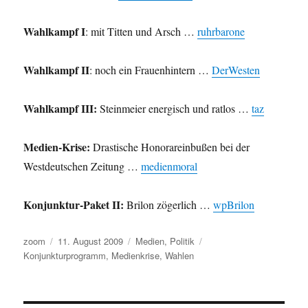
Wahlkampf I
: mit Titten und Arsch …
ruhrbarone
Wahlkampf II
: noch ein Frauenhintern …
DerWesten
Wahlkampf III:
Steinmeier energisch und ratlos …
taz
Medien-Krise:
Drastische Honorareinbußen bei der
Westdeutschen Zeitung …
medienmoral
Konjunktur-Paket II:
Brilon zögerlich …
wpBrilon
Autor
Veröffentlicht
Kategorien
Schlagwörter
zoom
11. August 2009
Medien
,
Politik
am
Konjunkturprogramm
,
Medienkrise
,
Wahlen