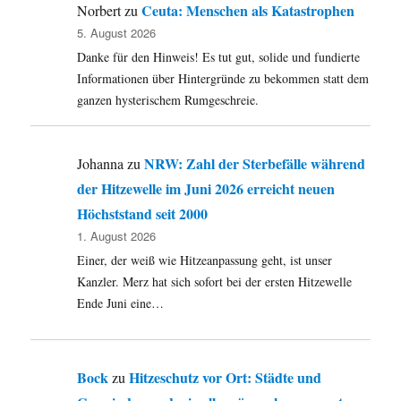
Medienkrise,
Ceuta: Menschen als Katastrophen
Norbert
zu
Anonymous-
5. August 2026
Fake
Danke für den Hinweis! Es tut gut, solide und fundierte
auf
Facebook
Informationen über Hintergründe zu bekommen statt dem
und
ganzen hysterischem Rumgeschreie.
mehr.
NRW: Zahl der Sterbefälle während
Johanna
zu
der Hitzewelle im Juni 2026 erreicht neuen
Höchststand seit 2000
1. August 2026
Einer, der weiß wie Hitzeanpassung geht, ist unser
Kanzler. Merz hat sich sofort bei der ersten Hitzewelle
Ende Juni eine…
Bock
Hitzeschutz vor Ort: Städte und
zu