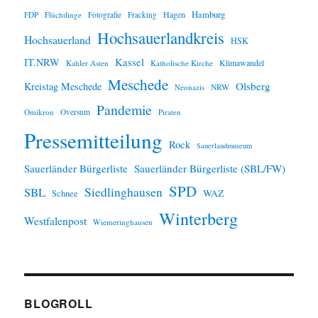
Hamburg
Hagen
FDP
Flüchtlinge
Fotografie
Fracking
Hochsauerlandkreis
Hochsauerland
HSK
IT.NRW
Kassel
Klimawandel
Kahler Asten
Katholische Kirche
Meschede
Olsberg
Kreistag Meschede
Neonazis
NRW
Pandemie
Omikron
Oversum
Piraten
Pressemitteilung
Rock
Sauerlandmuseum
Sauerländer Bürgerliste
Sauerländer Bürgerliste (SBL/FW)
SPD
SBL
Siedlinghausen
WAZ
Schnee
Winterberg
Westfalenpost
Wiemeringhausen
BLOGROLL