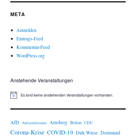
META
Anmelden
Eintrags-Feed
Kommentar-Feed
WordPress.org
Anstehende Veranstaltungen
Es sind keine anstehenden Veranstaltungen vorhanden.
H
i
n
w
e
i
AfD
Arnsberg
Brilon
CDU
Antisemitismus
s
Corona-Krise
COVID-19
Dirk Wiese
Dortmund