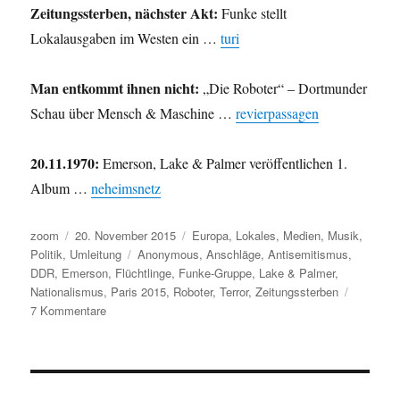
Zeitungssterben, nächster Akt:
Funke stellt
Lokalausgaben im Westen ein …
turi
Man entkommt ihnen nicht:
„Die Roboter“ – Dortmunder
Schau über Mensch & Maschine …
revierpassagen
20.11.1970:
Emerson, Lake & Palmer veröffentlichen 1.
Album …
neheimsnetz
Autor
Veröffentlicht
Kategorien
zoom
20. November 2015
Europa
,
Lokales
,
Medien
,
Musik
,
am
Schlagwörter
Politik
,
Umleitung
Anonymous
,
Anschläge
,
Antisemitismus
,
DDR
,
Emerson
,
Flüchtlinge
,
Funke-Gruppe
,
Lake & Palmer
,
Nationalismus
,
Paris 2015
,
Roboter
,
Terror
,
Zeitungssterben
zu
7 Kommentare
Umleitung:
Nationalismus,
Terrorismus,
Antisemitismus,