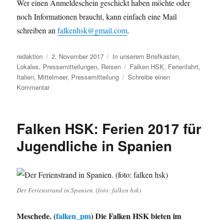
Wer einen Anmeldeschein geschickt haben möchte oder
noch Informationen braucht, kann einfach eine Mail
schreiben an
falkenhsk@gmail.com
.
Autor
Veröffentlicht
Kategorien
redaktion
2. November 2017
In unserem Briefkasten
,
am
Schlagwörter
Lokales
,
Pressemitteilungen
,
Reisen
Falken HSK
,
Ferienfahrt
,
Italien
,
Mittelmeer
,
Pressemitteilung
Schreibe einen
zu
Kommentar
Angebot
für
Jugendliche:
Falken HSK: Ferien 2017 für
Im
Sommer
Jugendliche in Spanien
2018
nach
Italien
Der Ferienstrand in Spanien. (foto: falken hsk)
Meschede. (
falken_pm
) Die Falken HSK bieten im