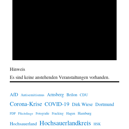
Hinweis
Es sind keine anstehenden Veranstaltungen vorhanden.
AfD
Arnsberg
Brilon
CDU
Antisemitismus
Corona-Krise
COVID-19
Dirk Wiese
Dortmund
Hamburg
Hagen
FDP
Flüchtlinge
Fotografie
Fracking
Hochsauerlandkreis
Hochsauerland
HSK