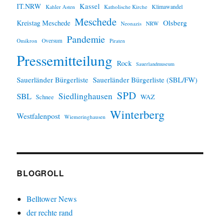
IT.NRW
Kassel
Klimawandel
Kahler Asten
Katholische Kirche
Meschede
Olsberg
Kreistag Meschede
Neonazis
NRW
Pandemie
Omikron
Oversum
Piraten
Pressemitteilung
Rock
Sauerlandmuseum
Sauerländer Bürgerliste
Sauerländer Bürgerliste (SBL/FW)
SPD
SBL
Siedlinghausen
WAZ
Schnee
Winterberg
Westfalenpost
Wiemeringhausen
BLOGROLL
Belltower News
der rechte rand