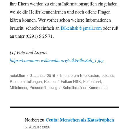
ihre Eltern werden zu einem Informationstreffen eingeladen,
wo sie die Helfer kennenlernen und noch offene Fragen
klären können. Wer vorher schon weitere Informationen
braucht, schreibt einfach an
falkenhsk@gmail.com
oder ruft
an unter (0291) 5 25 71.
[1] Foto und Lizenz:
https://commons.wikimedia.org/wiki/File:Sali_1.jpg
Autor
Veröffentlicht
Kategorien
redaktion
3. Januar 2016
In unserem Briefkasten
,
Lokales
,
am
Schlagwörter
Pressemitteilungen
,
Reisen
Falken HSK
,
Ferienfahrt
,
zu
Mittelmeer
,
Pressemitteilung
Schreibe einen Kommentar
Pressemittei
der
Falken
HSK:
Ferien
Ceuta: Menschen als Katastrophen
Norbert
zu
für
5. August 2026