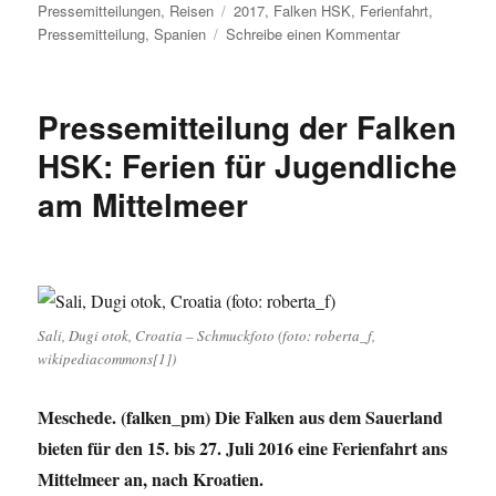
am
Schlagwörter
Pressemitteilungen
,
Reisen
2017
,
Falken HSK
,
Ferienfahrt
,
zu
Pressemitteilung
,
Spanien
Schreibe einen Kommentar
Falken
HSK:
Ferien
Pressemitteilung der Falken
2017
für
HSK: Ferien für Jugendliche
Jugendliche
am Mittelmeer
in
Spanien
Sali, Dugi otok, Croatia – Schmuckfoto (foto: roberta_f,
wikipediacommons[1])
Meschede. (falken_pm) Die Falken aus dem Sauerland
bieten für den 15. bis 27. Juli 2016 eine Ferienfahrt ans
Mittelmeer an, nach Kroatien.