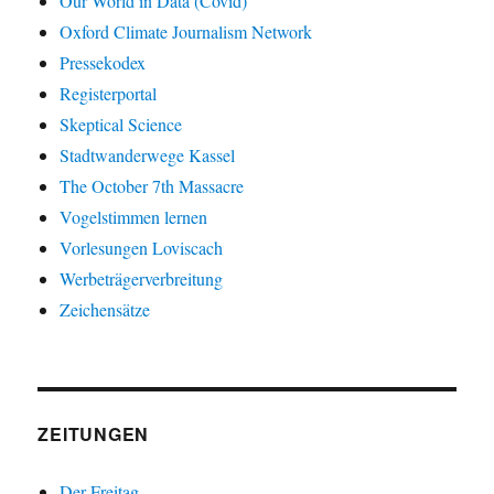
Our World in Data (Covid)
Oxford Climate Journalism Network
Pressekodex
Registerportal
Skeptical Science
Stadtwanderwege Kassel
The October 7th Massacre
Vogelstimmen lernen
Vorlesungen Loviscach
Werbeträgerverbreitung
Zeichensätze
ZEITUNGEN
Der Freitag