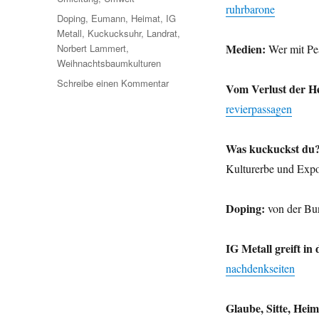
ruhrbarone
Schlagwörter
Doping
,
Eumann
,
Heimat
,
IG
Metall
,
Kuckucksuhr
,
Landrat
,
Medien:
Norbert Lammert
,
Wer mit Pe
Weihnachtsbaumkulturen
zu
Schreibe einen Kommentar
Vom Verlust der H
Umleitung:
revierpassagen
Lammert,
Medien,
Doping
Was kuckuckst du
und
Kulturerbe und Exp
die
Heimat
mit
Doping:
von der Bun
Kuckucksuhr.
IG Metall greift i
nachdenkseiten
Glaube, Sitte, Heim