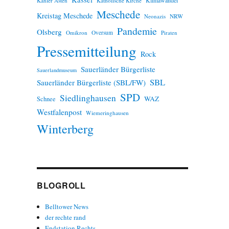
Kahler Asten
Katholische Kirche
Meschede
Kreistag Meschede
Neonazis
NRW
Pandemie
Olsberg
Omikron
Oversum
Piraten
Pressemitteilung
Rock
Sauerländer Bürgerliste
Sauerlandmuseum
SBL
Sauerländer Bürgerliste (SBL/FW)
SPD
Siedlinghausen
WAZ
Schnee
Westfalenpost
Wiemeringhausen
Winterberg
BLOGROLL
Belltower News
der rechte rand
Endstation Rechts