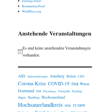
Eintrags-Feed
Kommentar-Feed
WordPress.org
Anstehende Veranstaltungen
Es sind keine anstehenden Veranstaltungen
H
vorhanden.
i
n
w
AfD
Arnsberg
Brilon
CDU
Antisemitismus
Corona-Krise
e
COVID-19
Dirk Wiese
i
Dortmund
FDP
Flüchtlinge
Fotografie
Fracking
s
Hochsauerland
Hamburg
Hagen
Hochsauerlandkreis
IT.NRW
HSK
Kassel
Klimawandel