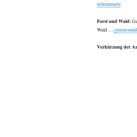
neheimsnetz
Forst und Wald:
Ge
Wald …
gruenesund
Verkürzung der Am