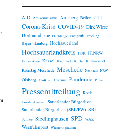
n
…
w
e
AfD
Arnsberg
Brilon
i
CDU
Antisemitismus
s
Corona-Krise
COVID-19
Dirk Wiese
:
Dortmund
FDP
Flüchtlinge
Fotografie
Fracking
Hochsauerland
Hamburg
Hagen
 …
Hochsauerlandkreis
IT.NRW
HSK
Kassel
Klimawandel
Kahler Asten
Katholische Kirche
Meschede
Kreistag Meschede
Neonazis
NRW
Pandemie
Olsberg
Omikron
Oversum
Piraten
Pressemitteilung
Rock
um
Sauerländer Bürgerliste
Sauerlandmuseum
SBL
Sauerländer Bürgerliste (SBL/FW)
SPD
Siedlinghausen
WAZ
Schnee
Westfalenpost
Wiemeringhausen