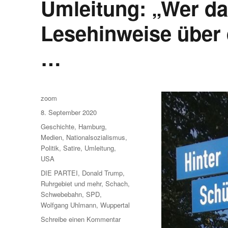
Umleitung: „Wer das
Lesehinweise über 
…
Autor
zoom
Veröffentlicht
8. September 2020
am
Kategorien
Geschichte
,
Hamburg
,
Medien
,
Nationalsozialismus
,
Politik
,
Satire
,
Umleitung
,
USA
Schlagwörter
DIE PARTEI
,
Donald Trump
,
Ruhrgebiet und mehr
,
Schach
,
Schwebebahn
,
SPD
,
Wolfgang Uhlmann
,
Wuppertal
zu
Schreibe einen Kommentar