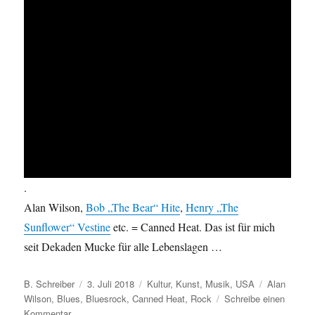
.
Alan Wilson,
Bob „The Bear“ Hite
,
Henry „The
Sunflower“ Vestine
etc. = Canned Heat. Das ist für mich
seit Dekaden Mucke für alle Lebenslagen …
Autor
Veröffentlicht
Kategorien
Schlagwört
B. Schreiber
3. Juli 2018
Kultur
,
Kunst
,
Musik
,
USA
Alan
am
Wilson
,
Blues
,
Bluesrock
,
Canned Heat
,
Rock
Schreibe einen
zu
Kommentar