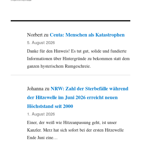
In
Memoriam
Alan
„Blind
Owl“
Ceuta: Menschen als Katastrophen
Norbert
zu
Wilson
5. August 2026
–
Danke für den Hinweis! Es tut gut, solide und fundierte
*04.07.1943
·
Informationen über Hintergründe zu bekommen statt dem
†03.09.1970
ganzen hysterischem Rumgeschreie.
NRW: Zahl der Sterbefälle während
Johanna
zu
der Hitzewelle im Juni 2026 erreicht neuen
Höchststand seit 2000
1. August 2026
Einer, der weiß wie Hitzeanpassung geht, ist unser
Kanzler. Merz hat sich sofort bei der ersten Hitzewelle
Ende Juni eine…