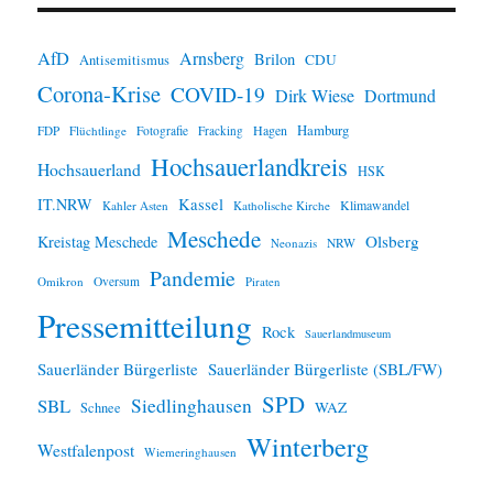
n
w
e
i
AfD
Arnsberg
Brilon
CDU
Antisemitismus
s
Corona-Krise
COVID-19
Dirk Wiese
Dortmund
Hamburg
Hagen
FDP
Flüchtlinge
Fotografie
Fracking
Hochsauerlandkreis
Hochsauerland
HSK
IT.NRW
Kassel
Klimawandel
Kahler Asten
Katholische Kirche
Meschede
Olsberg
Kreistag Meschede
Neonazis
NRW
Pandemie
Omikron
Oversum
Piraten
Pressemitteilung
Rock
Sauerlandmuseum
Sauerländer Bürgerliste
Sauerländer Bürgerliste (SBL/FW)
SPD
SBL
Siedlinghausen
WAZ
Schnee
Winterberg
Westfalenpost
Wiemeringhausen