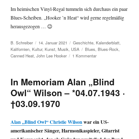
Im heimischen Vinyl-Regal tummeln sich durchaus ein paar
Blues-Scheiben. „Hooker ’n Heat“ wird gerne regelmäßig
herausgezogen … 😉
Autor
Veröffentlicht
Kategorien
B. Schreiber
14. Januar 2021
Geschichte
,
Kalenderblatt
,
am
Schlagwörter
Kalifornien
,
Kultur
,
Kunst
,
Musik
,
USA
Blues
,
Blues-Rock
,
zu
Canned Heat
,
John Lee Hooker
1 Kommentar
15.01.1971:
John
Lee
In Memoriam Alan „Blind
Hooker
&
Owl“ Wilson – *04.07.1943 ·
Canned
†03.09.1970
Heat
veröffentlichen
„Hooker
’n
Alan „Blind Owl“ Christie Wilson
war ein US-
Heat“-
amerikanischer Sänger, Harmonikaspieler, Gitarrist
Album