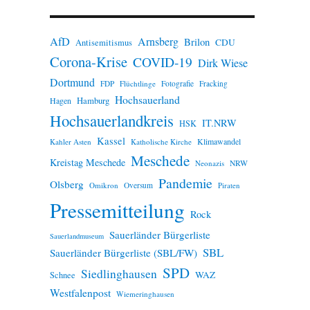
n
w
e
AfD
Arnsberg
Brilon
i
CDU
Antisemitismus
s
Corona-Krise
COVID-19
Dirk Wiese
Dortmund
FDP
Flüchtlinge
Fotografie
Fracking
Hochsauerland
Hamburg
Hagen
Hochsauerlandkreis
IT.NRW
HSK
Kassel
Klimawandel
Kahler Asten
Katholische Kirche
Meschede
Kreistag Meschede
Neonazis
NRW
Pandemie
Olsberg
Omikron
Oversum
Piraten
Pressemitteilung
Rock
Sauerländer Bürgerliste
Sauerlandmuseum
SBL
Sauerländer Bürgerliste (SBL/FW)
SPD
Siedlinghausen
WAZ
Schnee
Westfalenpost
Wiemeringhausen