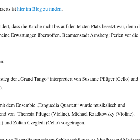
zerts ist
hier im Blog zu finden
.
ert, dass die Kirche nicht bis auf den letzten Platz besetzt war, denn d
meine Erwartungen übertroffen. Beamtenstadt Arnsberg: Perlen vor die
en:
tieg der „Grand Tango“ interpretiert von Susanne Pflüger (Cello) und
).
mit dem Ensemble „Tanguedia Quartett“ wurde musikalisch und
end von Theresia Pflüger (Violine), Michael Rzadkowsky (Violine),
a) und Zoltan Czeglédi (Cello) vorgetragen.
ion von Piazzolla vor seinem Schlaganfall war, so Musiker und Moderat