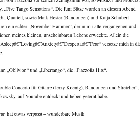
 „Five Tango Sensations“. Die fünf Sätze wurden an diesem Abend
dia Quartett, sowie Maik Hester (Bandoneon) und Katja Schubert
en ein echter „November-Hammer“, der in mir alle vergangenen und
ionen meines kleinen, unscheinbaren Lebens erweckte. Allein die
Asleepâ€”Lovingâ€”Anxietyâ€”Despertarâ€”Fear“ versetze mich in di
e.
nn „Oblivion“ und „Libertango“, die „Piazzolla Hits“.
uble Concerto für Gitarre (Jerzy Koenig), Bandoneon und Streicher“,
kowsky, auf Youtube entdeckt und lieben gelernt habe.
war, hat etwas verpasst – wunderbare Musik.