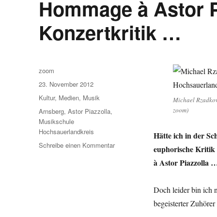
Hommage à Astor Pi
Konzertkritik …
Autor
zoom
Veröffentlicht
23. November 2012
am
Kategorien
Kultur
,
Medien
,
Musik
Michael Rzadkow
zoom)
Schlagwörter
Arnsberg
,
Astor Piazzolla
,
Musikschule
Hochsauerlandkreis
Hätte ich in der Sc
zu
Schreibe einen Kommentar
euphorische Kriti
Hommage
à Astor Piazzolla 
à
Astor
Piazzolla:
Doch leider bin ich
keine
begeisterter Zuhörer
Konzertkritik
…