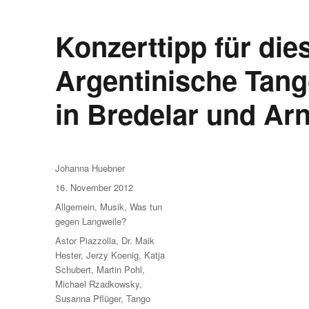
Konzerttipp für di
Argentinische Tang
in Bredelar und Ar
Autor
Johanna Huebner
Veröffentlicht
16. November 2012
am
Kategorien
Allgemein
,
Musik
,
Was tun
gegen Langweile?
Schlagwörter
Astor Piazzolla
,
Dr. Maik
Hester
,
Jerzy Koenig
,
Katja
Schubert
,
Martin Pohl
,
Michael Rzadkowsky
,
Susanna Pflüger
,
Tango