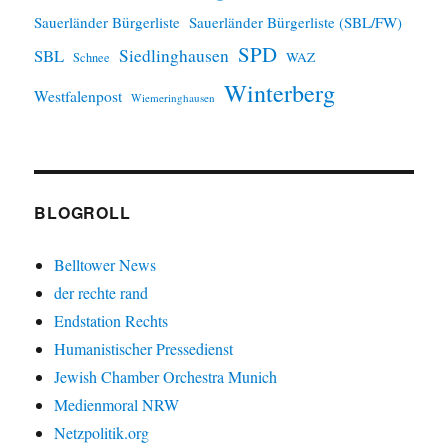
Sauerländer Bürgerliste
Sauerländer Bürgerliste (SBL/FW)
SPD
SBL
Siedlinghausen
WAZ
Schnee
Winterberg
Westfalenpost
Wiemeringhausen
BLOGROLL
Belltower News
der rechte rand
Endstation Rechts
Humanistischer Pressedienst
Jewish Chamber Orchestra Munich
Medienmoral NRW
Netzpolitik.org