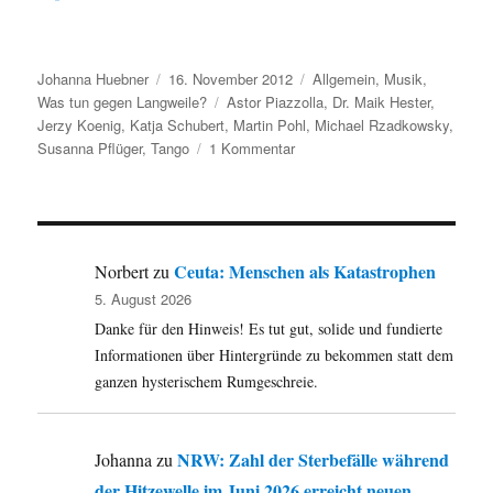
Autor
Veröffentlicht
Kategorien
Johanna Huebner
16. November 2012
Allgemein
,
Musik
,
am
Schlagwörter
Was tun gegen Langweile?
Astor Piazzolla
,
Dr. Maik Hester
,
Jerzy Koenig
,
Katja Schubert
,
Martin Pohl
,
Michael Rzadkowsky
,
zu
Susanna Pflüger
,
Tango
1 Kommentar
Konzerttipp
für
dieses
Wochenende:
Argentinische
Ceuta: Menschen als Katastrophen
Norbert
zu
Tangos
5. August 2026
von
Danke für den Hinweis! Es tut gut, solide und fundierte
Astor
Piazzolla
Informationen über Hintergründe zu bekommen statt dem
in
ganzen hysterischem Rumgeschreie.
Bredelar
und
Arnsberg
NRW: Zahl der Sterbefälle während
Johanna
zu
der Hitzewelle im Juni 2026 erreicht neuen