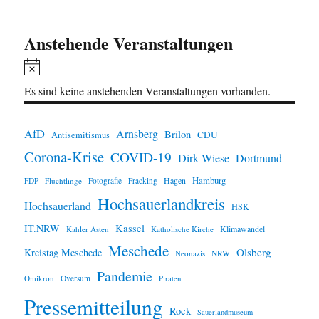
Anstehende Veranstaltungen
H
i
Es sind keine anstehenden Veranstaltungen vorhanden.
n
w
AfD
Arnsberg
Brilon
CDU
Antisemitismus
e
Corona-Krise
COVID-19
Dirk Wiese
Dortmund
i
Hamburg
Hagen
FDP
Flüchtlinge
Fotografie
Fracking
s
Hochsauerlandkreis
Hochsauerland
HSK
IT.NRW
Kassel
Klimawandel
Kahler Asten
Katholische Kirche
Meschede
Olsberg
Kreistag Meschede
Neonazis
NRW
Pandemie
Omikron
Oversum
Piraten
Pressemitteilung
Rock
Sauerlandmuseum