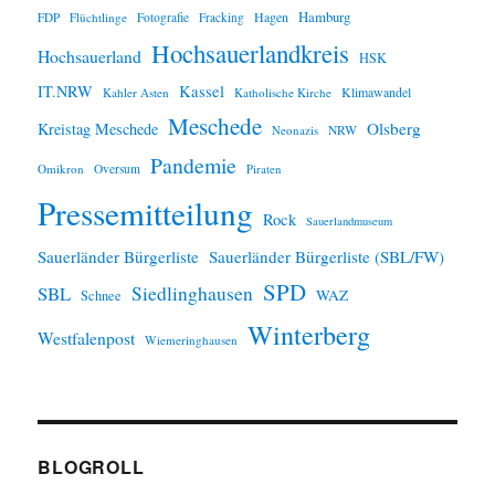
Hamburg
Hagen
FDP
Flüchtlinge
Fotografie
Fracking
Hochsauerlandkreis
Hochsauerland
HSK
IT.NRW
Kassel
Klimawandel
Kahler Asten
Katholische Kirche
Meschede
Olsberg
Kreistag Meschede
Neonazis
NRW
Pandemie
Omikron
Oversum
Piraten
Pressemitteilung
Rock
Sauerlandmuseum
Sauerländer Bürgerliste
Sauerländer Bürgerliste (SBL/FW)
SPD
SBL
Siedlinghausen
WAZ
Schnee
Winterberg
Westfalenpost
Wiemeringhausen
BLOGROLL