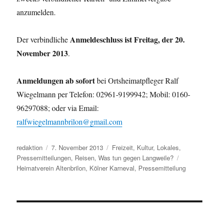
anzumelden.
Anmeldeschluss ist Freitag, der 20.
Der verbindliche
November 2013
.
Anmeldungen ab sofort
bei Ortsheimatpfleger Ralf
Wiegelmann per Telefon: 02961-9199942; Mobil: 0160-
96297088; oder via Email:
ralfwiegelmannbrilon@gmail.com
Autor
Veröffentlicht
Kategorien
redaktion
7. November 2013
Freizeit
,
Kultur
,
Lokales
,
am
Schlagwörter
Pressemitteilungen
,
Reisen
,
Was tun gegen Langweile?
Heimatverein Altenbrilon
,
Kölner Karneval
,
Pressemitteilung