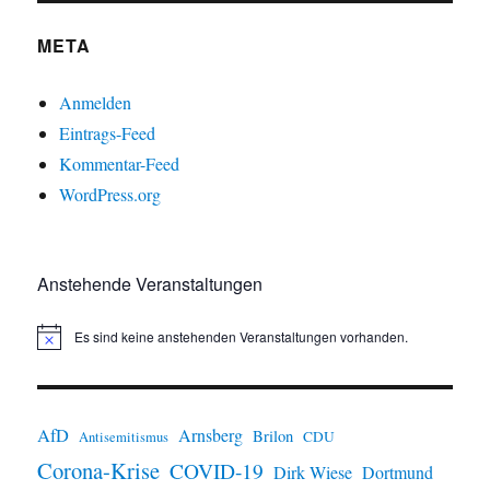
META
Anmelden
Eintrags-Feed
Kommentar-Feed
WordPress.org
Anstehende Veranstaltungen
Es sind keine anstehenden Veranstaltungen vorhanden.
H
i
n
w
e
i
AfD
Arnsberg
Brilon
CDU
Antisemitismus
s
Corona-Krise
COVID-19
Dirk Wiese
Dortmund