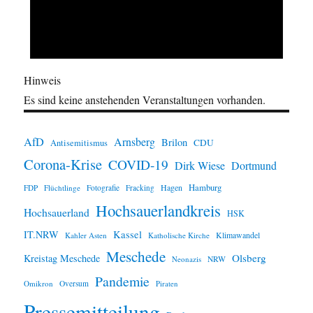
Hinweis
Es sind keine anstehenden Veranstaltungen vorhanden.
AfD
Arnsberg
Brilon
CDU
Antisemitismus
Corona-Krise
COVID-19
Dirk Wiese
Dortmund
Hamburg
Hagen
FDP
Flüchtlinge
Fotografie
Fracking
Hochsauerlandkreis
Hochsauerland
HSK
IT.NRW
Kassel
Klimawandel
Kahler Asten
Katholische Kirche
Meschede
Olsberg
Kreistag Meschede
Neonazis
NRW
Pandemie
Omikron
Oversum
Piraten
Pressemitteilung