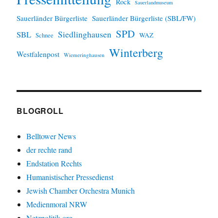
Rock
Sauerlandmuseum
Sauerländer Bürgerliste
Sauerländer Bürgerliste (SBL/FW)
SPD
SBL
Siedlinghausen
WAZ
Schnee
Winterberg
Westfalenpost
Wiemeringhausen
BLOGROLL
Belltower News
der rechte rand
Endstation Rechts
Humanistischer Pressedienst
Jewish Chamber Orchestra Munich
Medienmoral NRW
Netzpolitik.org