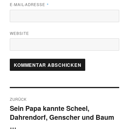
E-MAIL-ADRESSE
*
WEBSITE
Beitragsnavigation
ZURÜCK
Sein Papa kannte Scheel,
Vorheriger
Dahrendorf, Genscher und Baum
Beitrag:
…