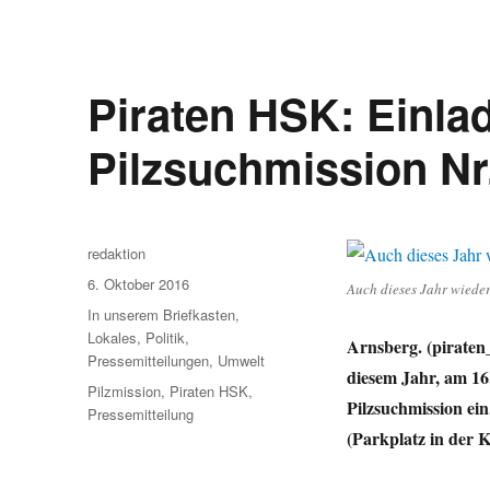
Piraten HSK: Einla
Pilzsuchmission Nr
Autor
redaktion
Veröffentlicht
6. Oktober 2016
Auch dieses Jahr wieder
am
Kategorien
In unserem Briefkasten
,
Lokales
,
Politik
,
Arnsberg. (piraten
Pressemitteilungen
,
Umwelt
diesem Jahr, am 16.
Schlagwörter
Pilzmission
,
Piraten HSK
,
Pilzsuchmission ein
Pressemitteilung
(Parkplatz in der 