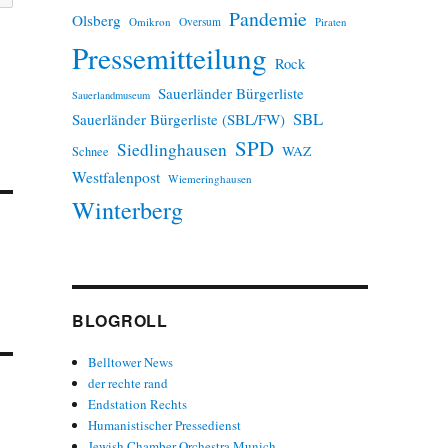
Pandemie
Olsberg
Omikron
Oversum
Piraten
Pressemitteilung
Rock
Sauerländer Bürgerliste
Sauerlandmuseum
SBL
Sauerländer Bürgerliste (SBL/FW)
SPD
Siedlinghausen
WAZ
Schnee
Westfalenpost
Wiemeringhausen
Winterberg
BLOGROLL
Belltower News
der rechte rand
Endstation Rechts
Humanistischer Pressedienst
Jewish Chamber Orchestra Munich