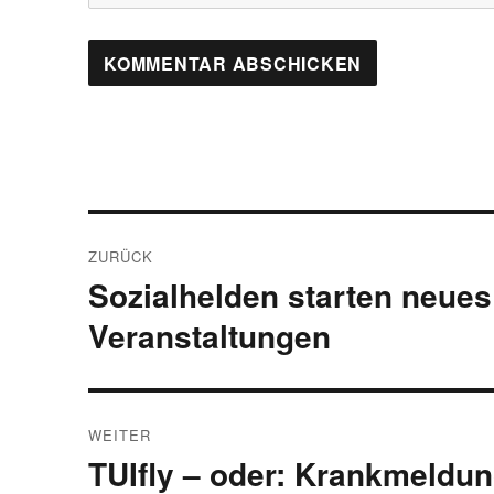
Beitragsnavigation
ZURÜCK
Sozialhelden starten neues 
Vorheriger
Beitrag:
Veranstaltungen
WEITER
TUIfly – oder: Krankmeldung
Nächster