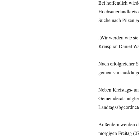
Bei hoffentlich wie
Hochsauerlandkreis e
Suche nach Pilzen g
„Wir werden wie stet
Kreispirat Daniel W
Nach erfolgreicher S
gemeinsam ausklinge
Neben Kreistags- un
Gemeinderatsmitglied
Landtagsabgeordnete
Außerdem werden di
morgigen Freitag (0