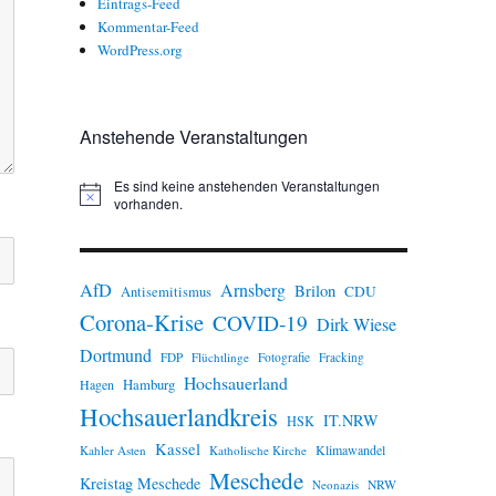
Eintrags-Feed
Kommentar-Feed
WordPress.org
Anstehende Veranstaltungen
Es sind keine anstehenden Veranstaltungen
H
vorhanden.
i
n
w
e
AfD
Arnsberg
Brilon
i
CDU
Antisemitismus
s
Corona-Krise
COVID-19
Dirk Wiese
Dortmund
FDP
Flüchtlinge
Fotografie
Fracking
Hochsauerland
Hamburg
Hagen
Hochsauerlandkreis
IT.NRW
HSK
Kassel
Klimawandel
Kahler Asten
Katholische Kirche
Meschede
Kreistag Meschede
Neonazis
NRW