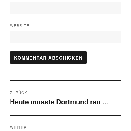
WEBSITE
Beitragsnavigation
ZURÜCK
Heute musste Dortmund ran …
Vorheriger
Beitrag:
WEITER