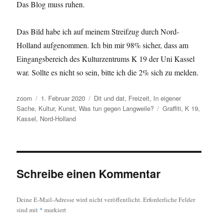
Das Blog muss ruhen.
Das Bild habe ich auf meinem Streifzug durch Nord-
Holland aufgenommen. Ich bin mir 98% sicher, dass am
Eingangsbereich des Kulturzentrums K 19 der Uni Kassel
war. Sollte es nicht so sein, bitte ich die 2% sich zu melden.
Autor
Veröffentlicht
Kategorien
zoom
1. Februar 2020
Dit und dat
,
Freizeit
,
In eigener
am
Schlagwörter
Sache
,
Kultur
,
Kunst
,
Was tun gegen Langweile?
Graffiti
,
K 19
,
Kassel
,
Nord-Holland
Schreibe einen Kommentar
Deine E-Mail-Adresse wird nicht veröffentlicht.
Erforderliche Felder
sind mit
*
markiert