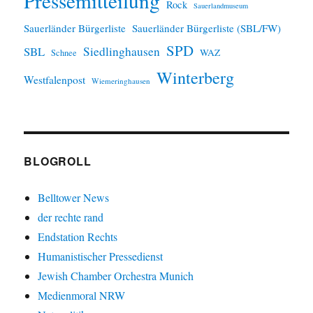
Pressemitteilung
Rock
Sauerlandmuseum
Sauerländer Bürgerliste
Sauerländer Bürgerliste (SBL/FW)
SPD
SBL
Siedlinghausen
WAZ
Schnee
Winterberg
Westfalenpost
Wiemeringhausen
BLOGROLL
Belltower News
der rechte rand
Endstation Rechts
Humanistischer Pressedienst
Jewish Chamber Orchestra Munich
Medienmoral NRW