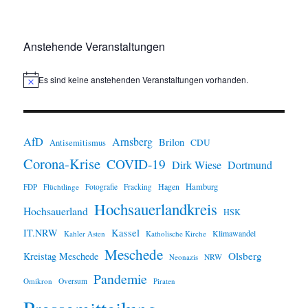
Anstehende Veranstaltungen
Es sind keine anstehenden Veranstaltungen vorhanden.
H
i
n
w
e
i
AfD
Arnsberg
Brilon
CDU
Antisemitismus
s
Corona-Krise
COVID-19
Dirk Wiese
Dortmund
Hamburg
Hagen
FDP
Flüchtlinge
Fotografie
Fracking
Hochsauerlandkreis
Hochsauerland
HSK
IT.NRW
Kassel
Klimawandel
Kahler Asten
Katholische Kirche
Meschede
Olsberg
Kreistag Meschede
Neonazis
NRW
Pandemie
Omikron
Oversum
Piraten