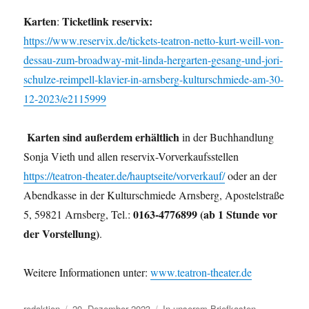
Karten
Ticketlink reservix:
:
https://www.reservix.de/tickets-teatron-netto-kurt-weill-von-
dessau-zum-broadway-mit-linda-hergarten-gesang-und-jori-
schulze-reimpell-klavier-in-arnsberg-kulturschmiede-am-30-
12-2023/e2115999
Karten sind außerdem erhältlich
in der Buchhandlung
Sonja Vieth und allen reservix-Vorverkaufsstellen
https://teatron-theater.de/hauptseite/vorverkauf/
oder an der
Abendkasse in der Kulturschmiede Arnsberg, Apostelstraße
0163-4776899 (ab 1 Stunde vor
5, 59821 Arnsberg, Tel.:
der Vorstellung)
.
Weitere Informationen unter:
www.teatron-theater.de
Autor
Veröffentlicht
Kategorien
redaktion
20. Dezember 2023
In unserem Briefkasten
,