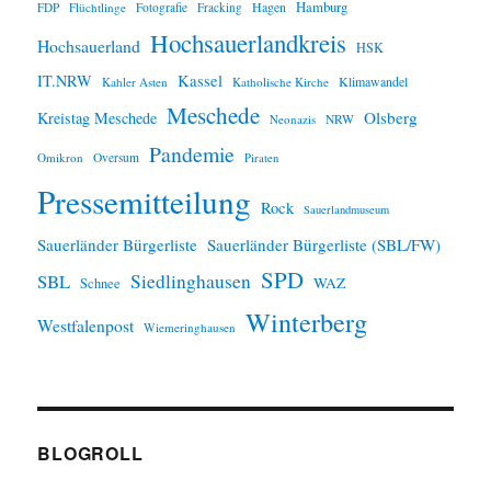
Hamburg
Hagen
FDP
Flüchtlinge
Fotografie
Fracking
Hochsauerlandkreis
Hochsauerland
HSK
IT.NRW
Kassel
Klimawandel
Kahler Asten
Katholische Kirche
Meschede
Olsberg
Kreistag Meschede
Neonazis
NRW
Pandemie
Omikron
Oversum
Piraten
Pressemitteilung
Rock
Sauerlandmuseum
Sauerländer Bürgerliste
Sauerländer Bürgerliste (SBL/FW)
SPD
SBL
Siedlinghausen
WAZ
Schnee
Winterberg
Westfalenpost
Wiemeringhausen
BLOGROLL