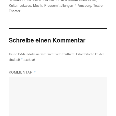
am
Schlagwörter
Kultur
,
Lokales
,
Musik
,
Pressemitteilungen
Arnsberg
,
Teatron
Theater
Schreibe einen Kommentar
Deine E-Mail-Adresse wird nicht veröffentlicht.
Erforderliche Felder
sind mit
*
markiert
KOMMENTAR
*