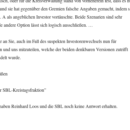
lsch, oder für die Kreisverwaltung stand von vorneherein fest, dass es n
, und sie hat gegenüber den Gremien falsche Angaben gemacht, indem s
a. A als angeblichen Investor vortäuschte. Beide Szenarien sind sehr
de andere Option lässt sich logisch ausschließen. …
r an Sie, auch im Fall des suspekten Investorenwechsels nun für
 und uns mitzuteilen, welche der beiden denkbaren Versionen zutrifft
delt wurde.
üßen
er SBL-Kreistagsfraktion”
aben Reinhard Loos und die SBL noch keine Antwort erhalten.