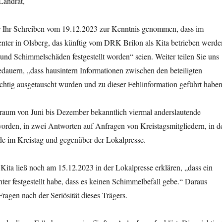
Landrat,
r Ihr Schreiben vom 19.12.2023 zur Kenntnis genommen, dass im
enter in Olsberg, das künftig vom DRK Brilon als Kita betrieben werde
 und Schimmelschäden festgestellt worden“ seien. Weiter teilen Sie uns
bedauern, „dass hausintern Informationen zwischen den beteiligten
ichtig ausgetauscht wurden und zu dieser Fehlinformation geführt haben
raum von Juni bis Dezember bekanntlich viermal anderslautende
rden, in zwei Antworten auf Anfragen von Kreistagsmitgliedern, in d
e im Kreistag und gegenüber der Lokalpresse.
Kita ließ noch am 15.12.2023 in der Lokalpresse erklären, „dass ein
er festgestellt habe, dass es keinen Schimmelbefall gebe.“ Daraus
Fragen nach der Seriösität dieses Trägers.