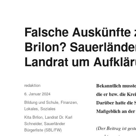
Falsche Auskünfte z
Brilon? Sauerländer
Landrat um Aufklä
Autor
Bekanntlich musste
redaktion
Veröffentlicht
die er bzw. die Kre
6. Januar 2024
am
Kategorien
Darüber hatte die 
Bildung und Schule
,
Finanzen
,
Lokales
,
Soziales
Maßgeblich an der 
Schlagwörter
Kita Brilon
,
Landrat Dr. Karl
Schneider
,
Sauerländer
(Der Beitrag ist ges
Bürgerliste (SBL/FW)