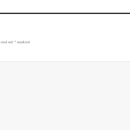
r sind mit
*
markiert