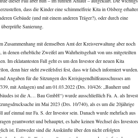
rde dieser Fall aber nun – im fünften Anlauf – aufgeklärt. Die wichtigs
herzustellen, dass die Kinder eine schimmelfreie Kita in Olsberg erhalte
nderen Gebäude (und mit einem anderen Träger?), oder durch eine
l überprüfte Sanierung.
 im Zusammenhang mit demselben Amt der Kreisverwaltung aber noch
, in denen erhebliche Zweifel am Wahrheitsgehalt von uns mitgeteilten
en. Im eklatantesten Fall geht es um den Investor der neuen Kita
on, denn hier steht zweifelsfrei fest, dass wir falsch informiert wurden
 und Angaben für die Sitzungen des Kreisjugendhilfeausschusses am
/339, mit Anlagen) und am 01.03.2022 (Drs. 10/426: „Bauherr und
ebäudes ist die A… Bau GmbH“) wurde ausschließlich Fa. A. als Invest
itzungsdrucksache im Mai 2023 (Drs. 10/740), als es um die 20jährige
oll auf einmal nur Fa. S. der Investor sein. Danach wurde mehrfach aus
ragen geantwortet und behauptet, es habe keinen Wechsel des Investors
ch ist. Entweder sind die Auskünfte über den nicht erfolgten