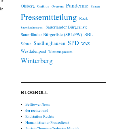
ur
Pandemie
Olsberg
Omikron
Oversum
Piraten
ie
Pressemitteilung
Rock
Sauerländer Bürgerliste
Sauerlandmuseum
SBL
Sauerländer Bürgerliste (SBL/FW)
SPD
Siedlinghausen
WAZ
Schnee
Westfalenpost
Wiemeringhausen
Winterberg
BLOGROLL
Belltower News
der rechte rand
Endstation Rechts
Humanistischer Pressedienst
Jewish Chamber Orchestra Munich