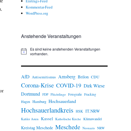
te
Eintrags-Feed
Kommentar-Feed
n,
WordPress.org
Anstehende Veranstaltungen
Es sind keine anstehenden Veranstaltungen
H
vorhanden.
i
n
.
w
e
AfD
Arnsberg
Brilon
i
CDU
Antisemitismus
s
Corona-Krise
COVID-19
Dirk Wiese
or
Dortmund
FDP
Flüchtlinge
Fotografie
Fracking
Hochsauerland
Hamburg
Hagen
Hochsauerlandkreis
IT.NRW
HSK
Kassel
Klimawandel
Kahler Asten
Katholische Kirche
Meschede
Kreistag Meschede
Neonazis
NRW