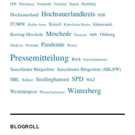
Hamburg
Hagen
FDP
Flüchtlinge
Fotografie
Fracking
Hochsauerlandkreis
Hochsauerland
HSK
IT.NRW
Kassel
Klimawandel
Kahler Asten
Katholische Kirche
Meschede
Olsberg
Kreistag Meschede
Neonazis
NRW
Pandemie
Omikron
Oversum
Piraten
Pressemitteilung
Rock
Sauerlandmuseum
Sauerländer Bürgerliste
Sauerländer Bürgerliste (SBL/FW)
SPD
SBL
Siedlinghausen
WAZ
Schnee
Winterberg
Westfalenpost
Wiemeringhausen
BLOGROLL