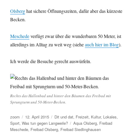
Olsberg
hat sichere Öffnungszeiten, dafür aber das kürzeste
Becken.
Meschede
verfügt zwar über die wunderbaren 50 Meter, ist
allerdings im Alltag zu weit weg (siehe
auch hier im Blog
).
Ich werde die Besuche gerecht auswürfeln.
Rechts das Hallenbad und hinter den Bäumen das Freibad mit
Sprungturm und 50-Meter-Becken.
Autor
Veröffentlicht
Kategorien
zoom
12. April 2015
Dit und dat
,
Freizeit
,
Kultur
,
Lokales
,
am
Schlagwörter
Sport
,
Was tun gegen Langweile?
Aqua Olsberg
,
Freibad
Meschede
,
Freibad Olsberg
,
Freibad Siedlinghausen