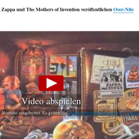
 Zappa und The Mothers of Invention veröffentlichen
Over-Nite
Video abspielen
Youtube eingebettet. Es gelten die
Datenschutzerklärungen von Googl