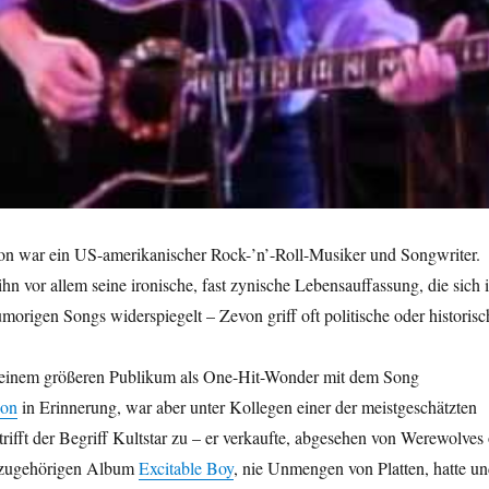
n war ein US-amerikanischer Rock-’n’-Roll-Musiker und Songwriter.
hn vor allem seine ironische, fast zynische Lebensauffassung, die sich 
morigen Songs widerspiegelt – Zevon griff oft politische oder historisc
 einem größeren Publikum als One-Hit-Wonder mit dem Song
don
in Erinnerung, war aber unter Kollegen einer der meistgeschätzten
trifft der Begriff Kultstar zu – er verkaufte, abgesehen von Werewolves 
zugehörigen Album
Excitable Boy
, nie Unmengen von Platten, hatte u