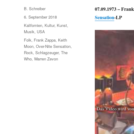
Autor
07.09.1973 – Frank
B. Schreiber
Veröffentlicht
Sensation
-LP
6. September 2018
am
Kategorien
Kalifornien
,
Kultur
,
Kunst
,
Musik
,
USA
Schlagwörter
Folk
,
Frank Zappa
,
Keith
Moon
,
Over-Nite Sensation
,
Rock
,
Schlagzeuger
,
The
Who
,
Warren Zevon
Das Video wird von 