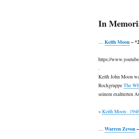
In Memor
Keith Moon
– *2
…
https://www.youtu
.
Keith John Moon war
Rockgruppe
The W
seinem exaltierten Au
»
Keith Moon · 194
Warren Zevon
–
…