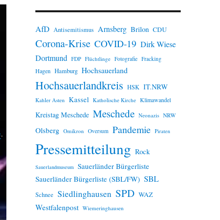
n
w
e
AfD
Arnsberg
Brilon
i
CDU
Antisemitismus
s
Corona-Krise
COVID-19
Dirk Wiese
Dortmund
FDP
Flüchtlinge
Fotografie
Fracking
Hochsauerland
Hamburg
Hagen
Hochsauerlandkreis
IT.NRW
HSK
Kassel
Klimawandel
Kahler Asten
Katholische Kirche
Meschede
Kreistag Meschede
Neonazis
NRW
Pandemie
Olsberg
Omikron
Oversum
Piraten
e
.
Pressemitteilung
Rock
Sauerländer Bürgerliste
Sauerlandmuseum
SBL
Sauerländer Bürgerliste (SBL/FW)
SPD
Siedlinghausen
WAZ
Schnee
Westfalenpost
Wiemeringhausen