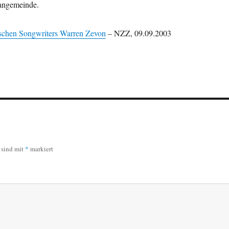
Fangemeinde.
schen Songwriters Warren Zevon
– NZZ, 09.09.2003
r sind mit
*
markiert