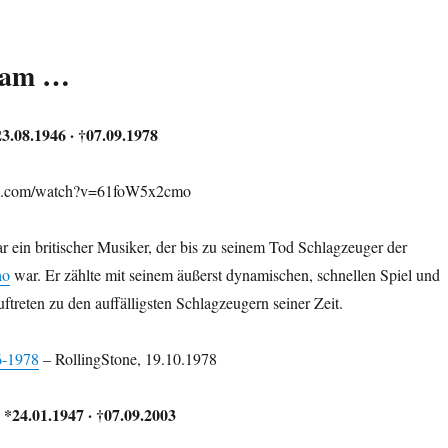
iam …
3.08.1946 · †07.09.1978
be.com/watch?v=61foW5x2cmo
 ein britischer Musiker, der bis zu seinem Tod Schlagzeuger der
ho
war. Er zählte mit seinem äußerst dynamischen, schnellen Spiel und
ftreten zu den auffälligsten Schlagzeugern seiner Zeit.
6-1978
– RollingStone, 19.10.1978
 *24.01.1947 · †07.09.2003