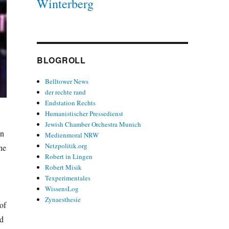
Winterberg
BLOGROLL
Belltower News
der rechte rand
Endstation Rechts
Humanistischer Pressedienst
Jewish Chamber Orchestra Munich
in
Medienmoral NRW
Netzpolitik.org
he
Robert in Lingen
Robert Misik
Texperimentales
WissensLog
Zynaesthesie
of
nd