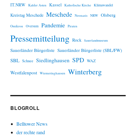
IT.NRW
Kassel
Klimawandel
Kahler Asten
Katholische Kirche
Meschede
Olsberg
Kreistag Meschede
Neonazis
NRW
Pandemie
Omikron
Oversum
Piraten
Pressemitteilung
Rock
Sauerlandmuseum
Sauerländer Bürgerliste
Sauerländer Bürgerliste (SBL/FW)
SPD
SBL
Siedlinghausen
WAZ
Schnee
Winterberg
Westfalenpost
Wiemeringhausen
BLOGROLL
Belltower News
der rechte rand