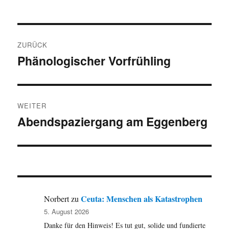
Beitragsnavigation
ZURÜCK
Phänologischer Vorfrühling
Vorheriger
Beitrag:
WEITER
Abendspaziergang am Eggenberg
Nächster
Beitrag:
Ceuta: Menschen als Katastrophen
Norbert
zu
5. August 2026
Danke für den Hinweis! Es tut gut, solide und fundierte