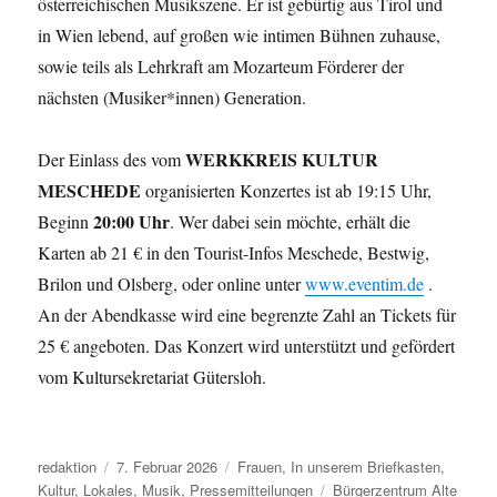
österreichischen Musikszene. Er ist gebürtig aus Tirol und
in Wien lebend, auf großen wie intimen Bühnen zuhause,
sowie teils als Lehrkraft am Mozarteum Förderer der
nächsten (Musiker*innen) Generation.
WERKKREIS KULTUR
Der Einlass des vom
MESCHEDE
organisierten Konzertes ist ab 19:15 Uhr,
20:00 Uhr
Beginn
. Wer dabei sein möchte, erhält die
Karten ab 21 € in den Tourist-Infos Meschede, Bestwig,
Brilon und Olsberg, oder online unter
www.eventim.de
.
An der Abendkasse wird eine begrenzte Zahl an Tickets für
25 € angeboten. Das Konzert wird unterstützt und gefördert
vom Kultursekretariat Gütersloh.
Autor
Veröffentlicht
Kategorien
redaktion
7. Februar 2026
Frauen
,
In unserem Briefkasten
,
am
Schlagwörter
Kultur
,
Lokales
,
Musik
,
Pressemitteilungen
Bürgerzentrum Alte