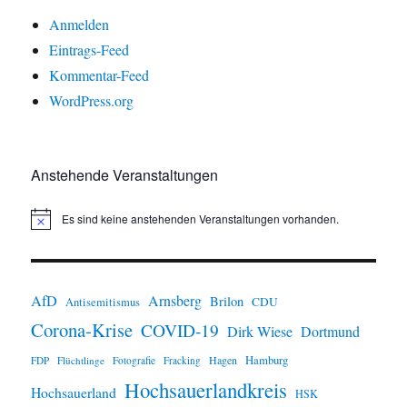
Anmelden
Eintrags-Feed
Kommentar-Feed
WordPress.org
Anstehende Veranstaltungen
Es sind keine anstehenden Veranstaltungen vorhanden.
H
i
n
w
e
i
AfD
Arnsberg
Brilon
CDU
Antisemitismus
s
Corona-Krise
COVID-19
Dirk Wiese
Dortmund
Hamburg
Hagen
FDP
Flüchtlinge
Fotografie
Fracking
Hochsauerlandkreis
Hochsauerland
HSK