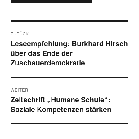
Beitragsnavigation
ZURÜCK
Leseempfehlung: Burkhard Hirsch
Vorheriger
über das Ende der
Beitrag:
Zuschauerdemokratie
WEITER
Zeitschrift „Humane Schule“:
Nächster
Soziale Kompetenzen stärken
Beitrag: