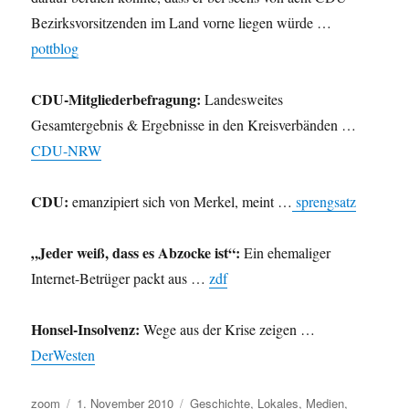
Bezirksvorsitzenden im Land vorne liegen würde …
pottblog
CDU-Mitgliederbefragung:
Landesweites
Gesamtergebnis & Ergebnisse in den Kreisverbänden …
CDU-NRW
CDU:
emanzipiert sich von Merkel, meint …
sprengsatz
„Jeder weiß, dass es Abzocke ist“:
Ein ehemaliger
Internet-Betrüger packt aus …
zdf
Honsel-Insolvenz:
Wege aus der Krise zeigen …
DerWesten
Autor
Veröffentlicht
Kategorien
zoom
1. November 2010
Geschichte
,
Lokales
,
Medien
,