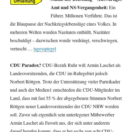
Amt und NS-Vergangenheit:
Ein
Führer. Millionen Verführte. Das ist
die Blaupause der Nachkriegslebenslüge eines Volkes. In
mehreren Wellen wurden Nazitaten enthüllt, Nazitäter
beschuldigt – dazwischen wurde verdrängt, verschwiegen,
vertuscht …
tagesspiegel
CDU Paradox?
CDU-Bezirk Ruhr will Armin Laschet als
Landesvorsitzenden, die CDU im Ruhrgebiet jedoch
Norbert Röttgen. Trotz der Unterstützung vieler Parteikader
und auch der Medien1 entschieden die CDU-Mitglieder im
Land, dass mit fast 55 % der abgegebenen Stimmen Norbert
Röttgen neuer Landesvorsitzender der CDU NRW werden
soll. Zuvor sah eigentlich sein unterlegener Mitbewerber
Armin Laschet als Favorit aus, der sich unter anderem
darauf berufen konnte, dass er bei sechs von acht CDU-