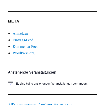
META
Anmelden
Eintrags-Feed
Kommentar-Feed
WordPress.org
Anstehende Veranstaltungen
Es sind keine anstehenden Veranstaltungen vorhanden.
H
i
n
w
e
i
AfD
Arnsberg
Brilon
CDU
Antisemitismus