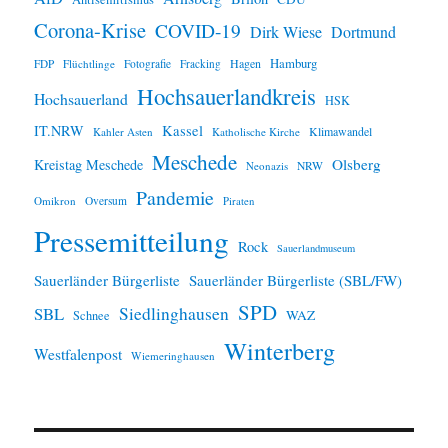
s
Corona-Krise
COVID-19
Dirk Wiese
Dortmund
Hamburg
Hagen
FDP
Flüchtlinge
Fotografie
Fracking
Hochsauerlandkreis
Hochsauerland
HSK
IT.NRW
Kassel
Klimawandel
Kahler Asten
Katholische Kirche
Meschede
Olsberg
Kreistag Meschede
Neonazis
NRW
Pandemie
Omikron
Oversum
Piraten
Pressemitteilung
Rock
Sauerlandmuseum
Sauerländer Bürgerliste
Sauerländer Bürgerliste (SBL/FW)
SPD
SBL
Siedlinghausen
WAZ
Schnee
Winterberg
Westfalenpost
Wiemeringhausen