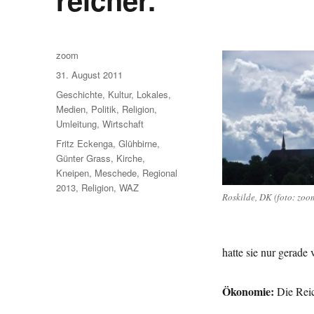
Autor
zoom
Veröffentlicht
31. August 2011
am
Kategorien
Geschichte
,
Kultur
,
Lokales
,
Medien
,
Politik
,
Religion
,
Umleitung
,
Wirtschaft
Schlagwörter
Fritz Eckenga
,
Glühbirne
,
Günter Grass
,
Kirche
,
Kneipen
,
Meschede
,
Regional
2013
,
Religion
,
WAZ
Roskilde, DK (foto: zoo
hatte sie nur gerad
Ökonomie:
Die Reic