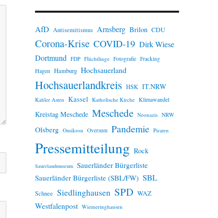
n
w
e
AfD
Arnsberg
Brilon
i
CDU
Antisemitismus
s
Corona-Krise
COVID-19
Dirk Wiese
Dortmund
FDP
Flüchtlinge
Fotografie
Fracking
Hochsauerland
Hamburg
Hagen
Hochsauerlandkreis
IT.NRW
HSK
Kassel
Klimawandel
Kahler Asten
Katholische Kirche
Meschede
Kreistag Meschede
Neonazis
NRW
Pandemie
Olsberg
Omikron
Oversum
Piraten
Pressemitteilung
Rock
Sauerländer Bürgerliste
Sauerlandmuseum
SBL
Sauerländer Bürgerliste (SBL/FW)
SPD
Siedlinghausen
WAZ
Schnee
Westfalenpost
Wiemeringhausen