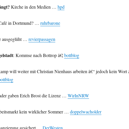
ängt?
Kirche in den Medien …
hpd
Café in Dortmund? …
ruhrbarone
e ausgeglüht …
revierpassagen
elstadt
: Kommse nach Bottrop â€¦
bottblog
mp will weiter mit Christian Nienhaus arbeiten â€“ jedoch kein Wort 
pottblog
der gaben Erich Brost die Lizenz …
WirInNRW
eitsmarkt kein wirklicher Sommer …
doppelwacholder
anzierung gesichert …
DerWesten