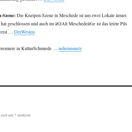
-Szene:
Die Kneipen-Szene in Meschede ist um zwei Lokale ärmer.
t geschlossen und auch im â€žAlt Meschedeâ€œ ist das letzte Pils
rerst …
DerWesten
remiere in KulturSchmiede …
neheimsnetz
r sind mit
*
markiert