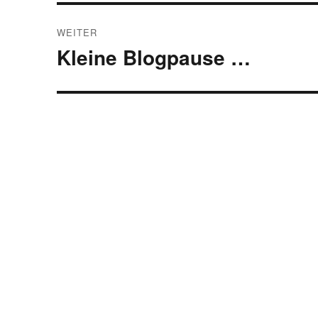
WEITER
Kleine Blogpause …
Nächster
Beitrag: