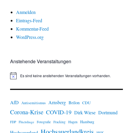
Anmelden
Eintrags-Feed
Kommentar-Feed
WordPress.org
Anstehende Veranstaltungen
Es sind keine anstehenden Veranstaltungen vorhanden.
H
i
n
w
e
i
AfD
Arnsberg
Brilon
CDU
Antisemitismus
s
Corona-Krise
COVID-19
Dirk Wiese
Dortmund
Hamburg
Hagen
FDP
Flüchtlinge
Fotografie
Fracking
Hochsauerlandkreis
Hochsauerland
HSK