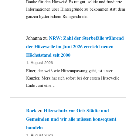
Danke für den Hinweis! Es tut gut, solide und fundierte
Repression
und
Informationen über Hintergründe zu bekommen statt dem
Modernisierung“.
ganzen hysterischem Rumgeschreie.
Diskussion
und
Vortrag
NRW: Zahl der Sterbefälle während
Johanna
zu
im
der Hitzewelle im Juni 2026 erreicht neuen
CVJM
Haus,
Höchststand seit 2000
Hamburg
1. August 2026
Einer, der weiß wie Hitzeanpassung geht, ist unser
Kanzler. Merz hat sich sofort bei der ersten Hitzewelle
Ende Juni eine…
Bock
Hitzeschutz vor Ort: Städte und
zu
Gemeinden und wir alle müssen konsequent
handeln
1. August 2026