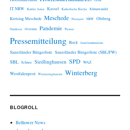
IT.NRW
Kassel
Klimawandel
Kahler Asten
Katholische Kirche
Meschede
Olsberg
Kreistag Meschede
Neonazis
NRW
Pandemie
Omikron
Oversum
Piraten
Pressemitteilung
Rock
Sauerlandmuseum
Sauerländer Bürgerliste
Sauerländer Bürgerliste (SBL/FW)
SPD
SBL
Siedlinghausen
WAZ
Schnee
Winterberg
Westfalenpost
Wiemeringhausen
BLOGROLL
Belltower News