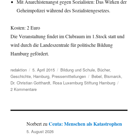
Mit Anarchistenangst gegen Sozialisten: Das Wirken der
Geheimpolizei während des Sozialistengesetzes.
Kosten: 2 Euro
Die Veranstaltung findet im Clubraum im 1.Stock statt und
wird durch die Landeszentrale für politische Bildung
Hamburg gefördert.
Autor
Veröffentlicht
Kategorien
redaktion
5. April 2015
Bildung und Schule
,
Bücher
,
am
Schlagwörter
Geschichte
,
Hamburg
,
Pressemitteilungen
Bebel
,
Bismarck
,
Dr. Christian Gotthardt
,
Rosa Luxemburg Stiftung Hamburg
zu
2 Kommentare
„Bismarck
und
Bebel
–
Bismarcks
Ceuta: Menschen als Katastrophen
Norbert
zu
Beitrag
5. August 2026
zu