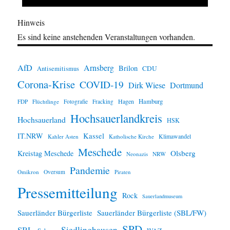
Hinweis
Es sind keine anstehenden Veranstaltungen vorhanden.
AfD
Arnsberg
Brilon
CDU
Antisemitismus
Corona-Krise
COVID-19
Dirk Wiese
Dortmund
Hamburg
Hagen
FDP
Flüchtlinge
Fotografie
Fracking
Hochsauerlandkreis
Hochsauerland
HSK
IT.NRW
Kassel
Klimawandel
Kahler Asten
Katholische Kirche
Meschede
Olsberg
Kreistag Meschede
Neonazis
NRW
Pandemie
Omikron
Oversum
Piraten
Pressemitteilung
Rock
Sauerlandmuseum
Sauerländer Bürgerliste
Sauerländer Bürgerliste (SBL/FW)
SPD
SBL
Siedlinghausen