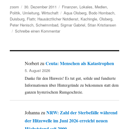
Autor
Veröffentlicht
Kategorien
zoom
30. Dezember 2011
Finanzen
,
Lokales
,
Medien
,
am
Schlagwörter
Politik
,
Umleitung
,
Wirtschaft
Aqua Olsberg
,
Bodo Hombach
,
Duisburg
,
Flattr
,
Hausärztlicher Notdienst
,
Kachingle
,
Olsberg
,
Peter Henisch
,
Schwimmbad
,
Sigmar Gabriel
,
Stian Kristiansen
zu
Schreibe einen Kommentar
Umleitung:
Von
Flattr
über
Duisburg
Ceuta: Menschen als Katastrophen
Norbert
zu
bis
5. August 2026
zum
Danke für den Hinweis! Es tut gut, solide und fundierte
Olsberger
Schwimmbad
Informationen über Hintergründe zu bekommen statt dem
und
ganzen hysterischem Rumgeschreie.
dann
noch
entfreundet.
NRW: Zahl der Sterbefälle während
Johanna
zu
der Hitzewelle im Juni 2026 erreicht neuen
Höchststand seit 2000