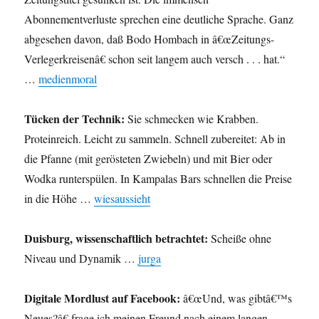
Abonnementverluste sprechen eine deutliche Sprache. Ganz
abgesehen davon, daß Bodo Hombach in â€œZeitungs-
Verlegerkreisenâ€ schon seit langem auch versch . . . hat.“
…
medienmoral
Tücken der Technik:
Sie schmecken wie Krabben.
Proteinreich. Leicht zu sammeln. Schnell zubereitet: Ab in
die Pfanne (mit gerösteten Zwiebeln) und mit Bier oder
Wodka runterspülen. In Kampalas Bars schnellen die Preise
in die Höhe …
wiesaussieht
Duisburg, wissenschaftlich betrachtet:
Scheiße ohne
Niveau und Dynamik …
jurga
Digitale Mordlust auf Facebook:
â€œUnd, was gibtâ€™s
Neues?â€ frage ich meinen Freund nach einem langen