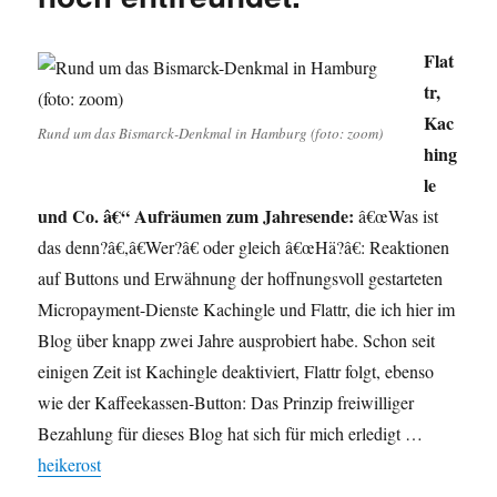
Flat
tr,
Kac
Rund um das Bismarck-Denkmal in Hamburg (foto: zoom)
hing
le
und Co. â€“ Aufräumen zum Jahresende:
â€œWas ist
das denn?â€,â€Wer?â€ oder gleich â€œHä?â€: Reaktionen
auf Buttons und Erwähnung der hoffnungsvoll gestarteten
Micropayment-Dienste Kachingle und Flattr, die ich hier im
Blog über knapp zwei Jahre ausprobiert habe. Schon seit
einigen Zeit ist Kachingle deaktiviert, Flattr folgt, ebenso
wie der Kaffeekassen-Button: Das Prinzip freiwilliger
Bezahlung für dieses Blog hat sich für mich erledigt …
heikerost