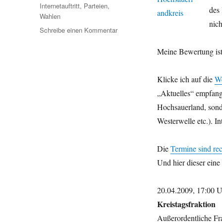
Internetauftritt
,
Parteien
,
des 
Wahlen
nic
zu
Schreibe einen Kommentar
Die
FDP
Meine Bewertung ist 
im
HSK.
Klicke ich auf die
We
Interaktiv
im
„Aktuelles“ empfang
Netz?
Hochsauerland, sond
Westerwelle etc.). I
Die
Termine sind rec
Und hier dieser eine
20.04.2009, 17:00 
Kreistagsfraktion
Außerordentliche Fr