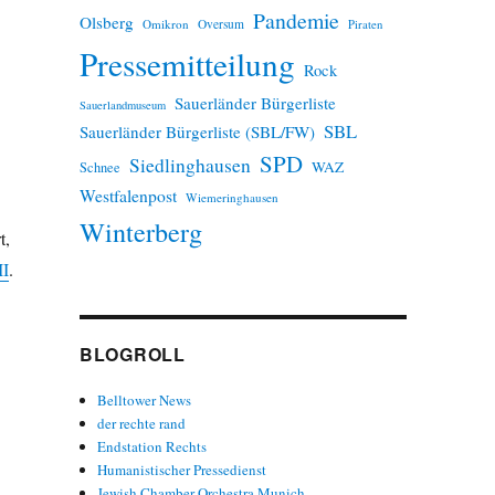
Pandemie
Olsberg
Omikron
Oversum
Piraten
Pressemitteilung
Rock
Sauerländer Bürgerliste
Sauerlandmuseum
SBL
Sauerländer Bürgerliste (SBL/FW)
SPD
Siedlinghausen
WAZ
Schnee
Westfalenpost
Wiemeringhausen
Winterberg
t,
II
.
BLOGROLL
Belltower News
der rechte rand
Endstation Rechts
Humanistischer Pressedienst
Jewish Chamber Orchestra Munich