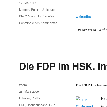
Veröffentlicht
17. Mai 2009
am
Kategorien
Medien
,
Politik
,
Umleitung
Schlagwörter
Die Grünen
,
Lin
,
Parteien
weltonline
zu
Schreibe einen Kommentar
Umleitung:
Transparenz:
Auf d
Parteien-
Bashing
in
der
„Welt“
–
Die FDP im HSK. In
Linke
und
Grüne
Autor
Die FDP Hochsauerl
zoom
Veröffentlicht
23. März 2009
am
Kategorien
Lokales
,
Politik
Heu
Schlagwörter
FDP
,
Hochsauerland
,
HSK
,
an. 