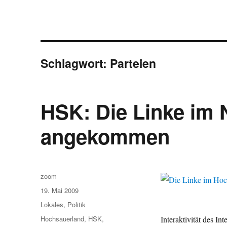
Schlagwort:
Parteien
HSK: Die Linke im 
angekommen
Autor
zoom
Veröffentlicht
19. Mai 2009
am
Kategorien
Lokales
,
Politik
Schlagwörter
Hochsauerland
,
HSK
,
Interaktivität des In