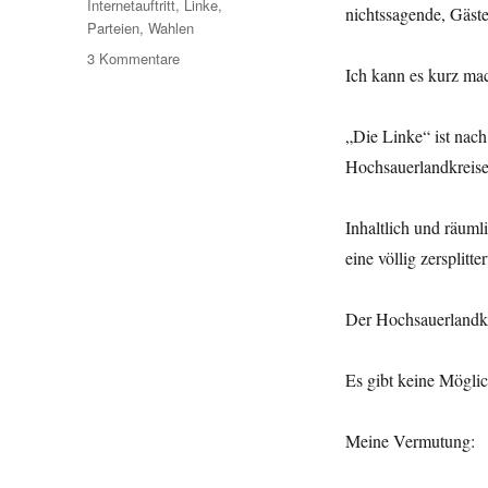
Internetauftritt
,
Linke
,
nichtssagende, Gäste
Parteien
,
Wahlen
zu
3 Kommentare
Ich kann es kurz ma
HSK:
Die
Linke
„Die Linke“ ist nac
im
Hochsauerlandkreis
Netz
–
noch
Inhaltlich und räuml
nicht
eine völlig zersplitt
angekommen
Der Hochsauerlandkre
Es gibt keine Mögli
Meine Vermutung: