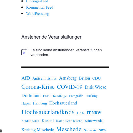
Eintrags-Feed
Kommentar-Feed
WordPress.org
Anstehende Veranstaltungen
Es sind keine anstehenden Veranstaltungen
H
vorhanden.
i
n
w
e
AfD
Arnsberg
Brilon
i
CDU
Antisemitismus
s
Corona-Krise
COVID-19
Dirk Wiese
Dortmund
FDP
Flüchtlinge
Fotografie
Fracking
Hochsauerland
Hamburg
Hagen
Hochsauerlandkreis
IT.NRW
HSK
Kassel
Klimawandel
Kahler Asten
Katholische Kirche
Meschede
Kreistag Meschede
ät
Neonazis
NRW