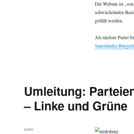
Die Website ist „vo
schwächelnden Basis 
gefüllt werden.
Als nächste Partei b
Sauerländer Bürgerli
Umleitung: Parteie
– Linke und Grüne
Autor
zoom