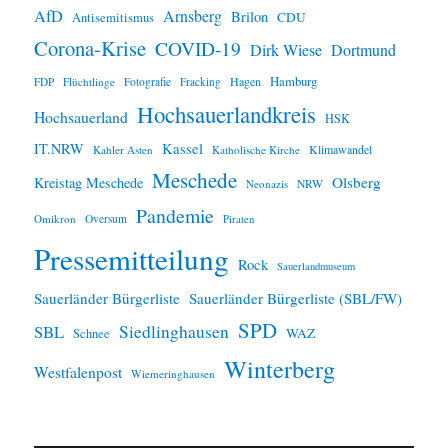
AfD
Arnsberg
Brilon
CDU
Antisemitismus
Corona-Krise
COVID-19
Dirk Wiese
Dortmund
Hamburg
Hagen
FDP
Flüchtlinge
Fotografie
Fracking
Hochsauerlandkreis
Hochsauerland
HSK
IT.NRW
Kassel
Klimawandel
Kahler Asten
Katholische Kirche
Meschede
Olsberg
Kreistag Meschede
Neonazis
NRW
Pandemie
Omikron
Oversum
Piraten
Pressemitteilung
Rock
Sauerlandmuseum
Sauerländer Bürgerliste
Sauerländer Bürgerliste (SBL/FW)
SPD
SBL
Siedlinghausen
WAZ
Schnee
Winterberg
Westfalenpost
Wiemeringhausen