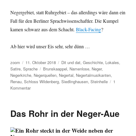
Negergebiet, statt Ruhrgebiet – das allerdings wäre dann ein
Fall für den Berliner Sprachwissenschaftler. Die Kumpel
kamen schwarz aus dem Schacht.
Black-Facing
?
Ab hier wird unser Eis sehr, sehr dünn …
Autor
Veröffentlicht
Kategorien
zoom
11. Oktober 2018
Dit und dat
,
Geschichte
,
Lokales
,
am
Schlagwörter
Satire
,
Sprache
Brunskaappel
,
Namenlose
,
Neger
,
Negerkirche
,
Negerquellen
,
Negertal
,
Negertalmusikanten
,
Renau
,
Schloss Wildenberg
,
Siedlinghausen
,
Steinhelle
1
zu
Kommentar
Nur
wegen
euch:
Das Rohr in der Neger-Aue
zwei
Bilder
von
der