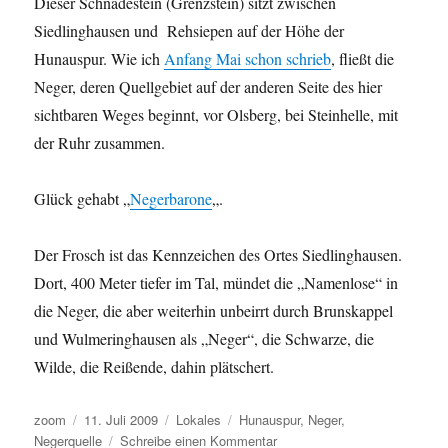
Dieser Schnadestein (Grenzstein) sitzt zwischen
Siedlinghausen und Rehsiepen auf der Höhe der
Hunauspur. Wie ich
Anfang Mai schon schrieb
, fließt die
Neger, deren Quellgebiet auf der anderen Seite des hier
sichtbaren Weges beginnt, vor Olsberg, bei Steinhelle, mit
der Ruhr zusammen.
Glück gehabt „
Negerbarone
„.
Der Frosch ist das Kennzeichen des Ortes Siedlinghausen.
Dort, 400 Meter tiefer im Tal, mündet die „Namenlose“ in
die Neger, die aber weiterhin unbeirrt durch Brunskappel
und Wulmeringhausen als „Neger“, die Schwarze, die
Wilde, die Reißende, dahin plätschert.
Autor
Veröffentlicht
Kategorien
Schlagwörter
zoom
11. Juli 2009
Lokales
Hunauspur
,
Neger
,
am
zu
Negerquelle
Schreibe einen Kommentar