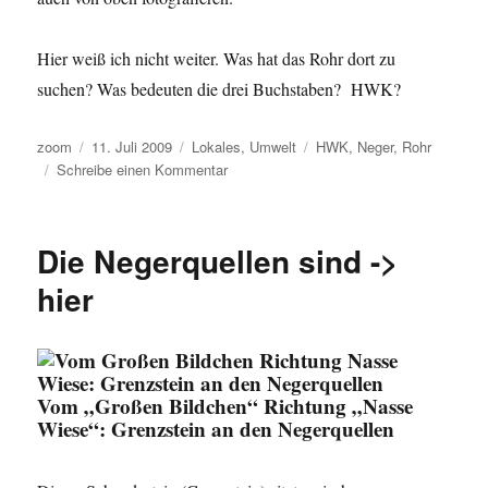
Hier weiß ich nicht weiter. Was hat das Rohr dort zu
suchen? Was bedeuten die drei Buchstaben? HWK?
Autor
Veröffentlicht
Kategorien
Schlagwörter
zoom
11. Juli 2009
Lokales
,
Umwelt
HWK
,
Neger
,
Rohr
am
zu
Schreibe einen Kommentar
Das
Rohr
in
Die Negerquellen sind ->
der
Neger-
hier
Aue
Vom „Großen Bildchen“ Richtung „Nasse
Wiese“: Grenzstein an den Negerquellen