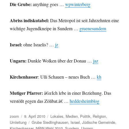
Die Grube:
anything goes …
wpwinterberg
Abriss indiskutabel:
Das Metropol ist seit Jahrzehnten eine
wichtige Jugendkneipe in Sundern …
gruenesundern
Israel:
ohne Israelis? …
jz
Ungarn:
Dunkle Wolken über der Donau …
jaz
Kirchenhasser
: Ulli Schauen – neues Buch …
kh
Mutiger Pfarrer:
â€œIch lebe in einer Beziehung. Das
verstößt gegen das Zölibat.â€ …
heddesheimblog
Autor
Veröffentlicht
Kategorien
zoom
9. April 2010
Lokales
,
Medien
,
Politik
,
Religion
,
am
Schlagwörter
Umleitung
Grube Siedlinghausen
,
Israel
,
Jüdische Gemeinde
,
Kirchenhasser
,
NRW-Wahl 2010
,
Sundern
,
Ungarn
,