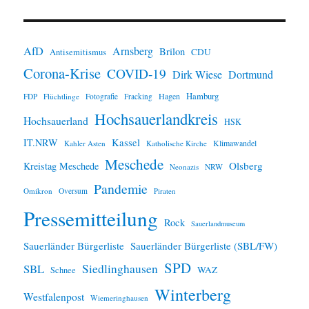
i
n
w
e
i
AfD
Arnsberg
Brilon
CDU
Antisemitismus
s
Corona-Krise
COVID-19
Dirk Wiese
Dortmund
Hamburg
Hagen
FDP
Flüchtlinge
Fotografie
Fracking
Hochsauerlandkreis
Hochsauerland
HSK
IT.NRW
Kassel
Klimawandel
Kahler Asten
Katholische Kirche
Meschede
Olsberg
Kreistag Meschede
Neonazis
NRW
Pandemie
Omikron
Oversum
Piraten
Pressemitteilung
Rock
Sauerlandmuseum
Sauerländer Bürgerliste
Sauerländer Bürgerliste (SBL/FW)
SPD
SBL
Siedlinghausen
WAZ
Schnee
Winterberg
Westfalenpost
Wiemeringhausen