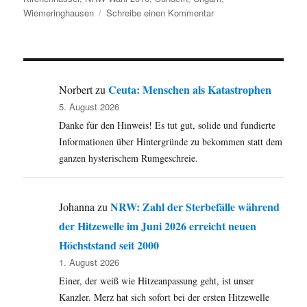
zu
Wiemeringhausen
Schreibe einen Kommentar
Umleitung:
Blogs
machen
Druck,
kein
Ceuta: Menschen als Katastrophen
Norbert
zu
Abriss
5. August 2026
in
Danke für den Hinweis! Es tut gut, solide und fundierte
Sundern,
ein
Informationen über Hintergründe zu bekommen statt dem
Kirchenhasser-
ganzen hysterischem Rumgeschreie.
Brevier
und
Nachrichten
NRW: Zahl der Sterbefälle während
Johanna
zu
aus
der Hitzewelle im Juni 2026 erreicht neuen
der
jüdischen
Höchststand seit 2000
Welt.
1. August 2026
Einer, der weiß wie Hitzeanpassung geht, ist unser
Kanzler. Merz hat sich sofort bei der ersten Hitzewelle