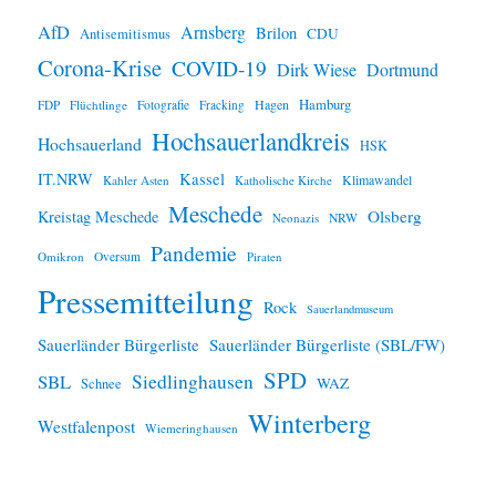
e
i
AfD
Arnsberg
Brilon
CDU
Antisemitismus
s
Corona-Krise
COVID-19
Dirk Wiese
Dortmund
Hamburg
Hagen
FDP
Flüchtlinge
Fotografie
Fracking
Hochsauerlandkreis
Hochsauerland
HSK
IT.NRW
Kassel
Klimawandel
Kahler Asten
Katholische Kirche
Meschede
Olsberg
Kreistag Meschede
Neonazis
NRW
Pandemie
Omikron
Oversum
Piraten
Pressemitteilung
Rock
Sauerlandmuseum
Sauerländer Bürgerliste
Sauerländer Bürgerliste (SBL/FW)
SPD
SBL
Siedlinghausen
WAZ
Schnee
Winterberg
Westfalenpost
Wiemeringhausen