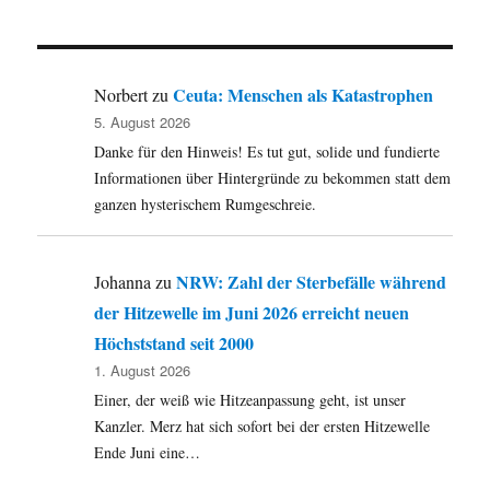
adé
und
kein
Plan
Ceuta: Menschen als Katastrophen
Norbert
zu
B
5. August 2026
Angepasster
Danke für den Hinweis! Es tut gut, solide und fundierte
Schulbetrieb
Informationen über Hintergründe zu bekommen statt dem
läuft
weiter
ganzen hysterischem Rumgeschreie.
NRW: Zahl der Sterbefälle während
Johanna
zu
der Hitzewelle im Juni 2026 erreicht neuen
Höchststand seit 2000
1. August 2026
Einer, der weiß wie Hitzeanpassung geht, ist unser
Kanzler. Merz hat sich sofort bei der ersten Hitzewelle
Ende Juni eine…