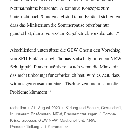
Notmaßnahme betrachtet. Alternative Konzepte zum
Unterricht nach Stundentafel sind tabu. Es rächt sich erneut,
dass das Ministerium die Sommerpause offenbar nur
genutzt hat, den angepassten Regelbetrieb vorzubereiten.“
Abschließend unterstützte die GEW-Chefin den Vorschlag
von SPD-Fraktionschef Thomas Kutschaty für einen NRW-
Schulgipfel. Finnern wörtlich: „Auch wenn die Ministerin
das nicht unbedingt für erforderlich hält, wird es Zeit, dass
wir uns gemeinsam an einen Tisch setzen und uns um die
Probleme kümmern.“
Autor
Veröffentlicht
Kategorien
redaktion
31. August 2020
Bildung und Schule
,
Gesundheit
,
am
Schlagwörter
In unserem Briefkasten
,
NRW
,
Pressemitteilungen
Corona-
Krise
,
Gebauer
,
GEW NRW
,
Maskenpflicht
,
NRW
,
zu
Pressemitteilung
1 Kommentar
Maskenpflicht