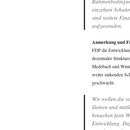
Rahmenbedingu
einzelnen Schule
sind weitere Fin
aufzuwenden.
Anmerkung und Fr
FDP die Entwicklung
dezentraler Struktur
Medebach und Winter
weiter sinkenden Sc
geschwächt.
Wir wollen die v
kleinen und mitt
brauchen faire W
Entwicklung. Daf