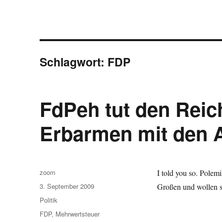
Schlagwort:
FDP
FdPeh tut den Reic
Erbarmen mit den
Autor
zoom
I told you so. Polemi
Veröffentlicht
3. September 2009
Großen und wollen s
am
Kategorien
Politik
Schlagwörter
FDP
,
Mehrwertsteuer