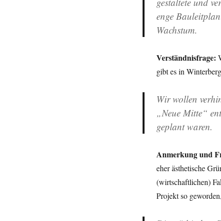
gestaltete und v
enge Bauleitplanu
Wachstum.
Verständnisfrage:
W
gibt es in Winterber
Wir wollen verhi
„Neue Mitte“
en
geplant
waren.
Anmerkung und Fr
eher ästhetische Grü
(wirtschaftlichen) F
Projekt so geworden