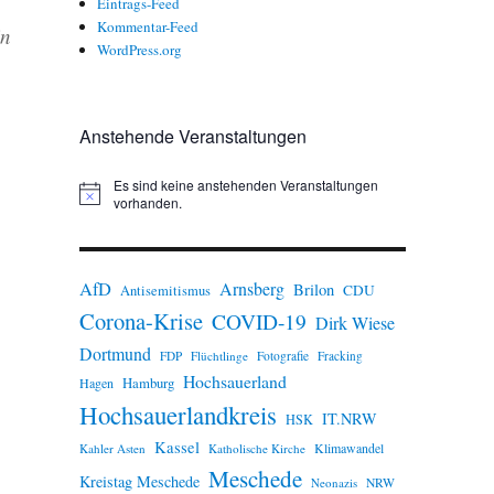
Eintrags-Feed
Kommentar-Feed
in
WordPress.org
Anstehende Veranstaltungen
Es sind keine anstehenden Veranstaltungen
H
vorhanden.
i
n
w
e
AfD
Arnsberg
Brilon
i
CDU
Antisemitismus
s
Corona-Krise
COVID-19
Dirk Wiese
Dortmund
FDP
Flüchtlinge
Fotografie
Fracking
Hochsauerland
Hamburg
Hagen
Hochsauerlandkreis
IT.NRW
HSK
Kassel
Klimawandel
Kahler Asten
Katholische Kirche
Meschede
Kreistag Meschede
Neonazis
NRW