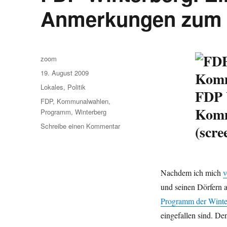
Anmerkungen zum
Autor
zoom
Veröffentlicht
19. August 2009
am
Kategorien
Lokales
,
Politik
FDP 
Schlagwörter
FDP
,
Kommunalwahlen
,
Kom
Programm
,
Winterberg
zu
Schreibe einen Kommentar
(scre
FDP
Winterberg.
Ein
paar
Nachdem ich mich
v
Fragen
und seinen Dörfern a
und
Anmerkungen
Programm der Wint
zum
eingefallen sind. De
Programm