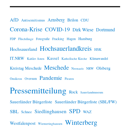
n
w
e
i
AfD
Arnsberg
Brilon
CDU
Antisemitismus
s
Corona-Krise
COVID-19
Dirk Wiese
Dortmund
Hamburg
Hagen
FDP
Flüchtlinge
Fotografie
Fracking
Hochsauerlandkreis
Hochsauerland
HSK
IT.NRW
Kassel
Klimawandel
Kahler Asten
Katholische Kirche
Meschede
Olsberg
Kreistag Meschede
Neonazis
NRW
Pandemie
Omikron
Oversum
Piraten
Pressemitteilung
Rock
Sauerlandmuseum
Sauerländer Bürgerliste
Sauerländer Bürgerliste (SBL/FW)
SPD
SBL
Siedlinghausen
WAZ
Schnee
Winterberg
Westfalenpost
Wiemeringhausen