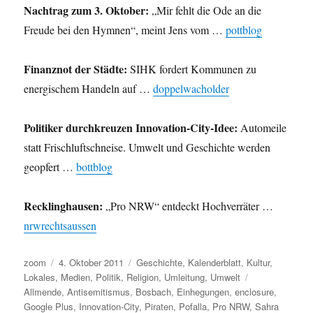
Nachtrag zum 3. Oktober:
„Mir fehlt die Ode an die
Freude bei den Hymnen“, meint Jens vom …
pottblog
Finanznot der Städte:
SIHK fordert Kommunen zu
energischem Handeln auf …
doppelwacholder
Politiker durchkreuzen Innovation-City-Idee:
Automeile
statt Frischluftschneise. Umwelt und Geschichte werden
geopfert …
bottblog
Recklinghausen:
„Pro NRW“ entdeckt Hochverräter …
nrwrechtsaussen
Autor
Veröffentlicht
Kategorien
zoom
4. Oktober 2011
Geschichte
,
Kalenderblatt
,
Kultur
,
am
Schlagwörter
Lokales
,
Medien
,
Politik
,
Religion
,
Umleitung
,
Umwelt
Allmende
,
Antisemitismus
,
Bosbach
,
Einhegungen
,
enclosure
,
Google Plus
,
Innovation-City
,
Piraten
,
Pofalla
,
Pro NRW
,
Sahra