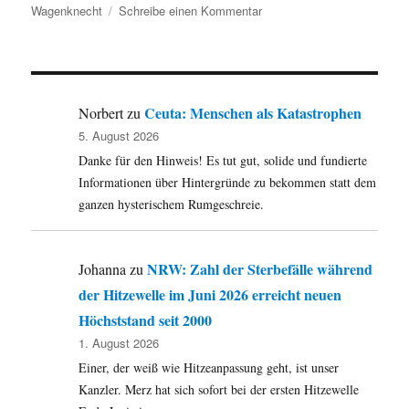
zu
Wagenknecht
Schreibe einen Kommentar
Umleitung:
Piraten,
Allmende,
Scheiß
Gute
Ceuta: Menschen als Katastrophen
Norbert
zu
Sitten,
5. August 2026
Klarnamen
Danke für den Hinweis! Es tut gut, solide und fundierte
bei
Google
Informationen über Hintergründe zu bekommen statt dem
plus,
ganzen hysterischem Rumgeschreie.
Meinungsmonopole
und
noch
NRW: Zahl der Sterbefälle während
Johanna
zu
viel
der Hitzewelle im Juni 2026 erreicht neuen
mehr.
Höchststand seit 2000
1. August 2026
Einer, der weiß wie Hitzeanpassung geht, ist unser
Kanzler. Merz hat sich sofort bei der ersten Hitzewelle