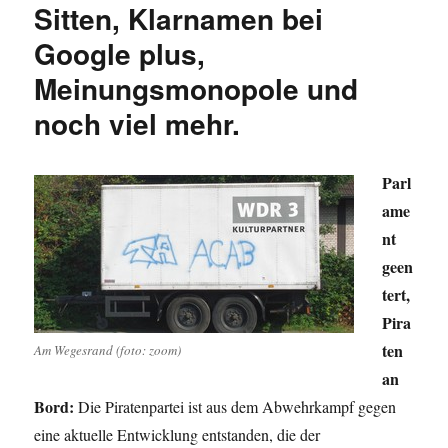
Sitten, Klarnamen bei
Google plus,
Meinungsmonopole und
noch viel mehr.
Parl
ame
nt
geen
tert,
Pira
ten
Am Wegesrand (foto: zoom)
an
Bord:
Die Piratenpartei ist aus dem Abwehrkampf gegen
eine aktuelle Entwicklung entstanden, die der