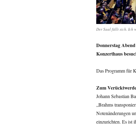
Levit
zu
Hamlet
Der Saal füllt sich. Ich
Donnerstag Abend 
Konzerthaus besuch
Das Programm für K
Zum Verücktwerd
Johann Sebastian Ba
„Brahms transponier
Notenänderungen und
einzurichten. Es ist