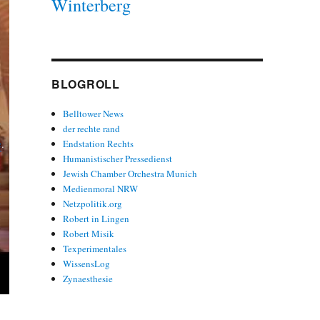
Winterberg
BLOGROLL
Belltower News
der rechte rand
e
.
Endstation Rechts
Humanistischer Pressedienst
Jewish Chamber Orchestra Munich
Medienmoral NRW
Netzpolitik.org
Robert in Lingen
Robert Misik
Texperimentales
WissensLog
Zynaesthesie