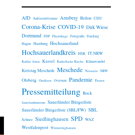
n
w
e
AfD
Arnsberg
Brilon
i
CDU
Antisemitismus
s
Corona-Krise
COVID-19
Dirk Wiese
Dortmund
FDP
Flüchtlinge
Fotografie
Fracking
Hochsauerland
Hamburg
Hagen
Hochsauerlandkreis
IT.NRW
HSK
Kassel
Klimawandel
Kahler Asten
Katholische Kirche
Meschede
Kreistag Meschede
Neonazis
NRW
Pandemie
Olsberg
Omikron
Oversum
Piraten
Pressemitteilung
Rock
Sauerländer Bürgerliste
Sauerlandmuseum
SBL
Sauerländer Bürgerliste (SBL/FW)
SPD
Siedlinghausen
WAZ
Schnee
Westfalenpost
Wiemeringhausen