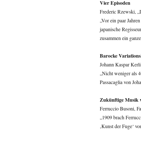
Vier Episoden
Frederic Rzewski, „
„Vor ein paar Jahre
japanische Regisseur
zusammen ein ganze
Barocke Variations
Johann Kaspar Kerli
„Nicht weniger als 
Passacaglia von Joh
Zukünftige Musik 
Ferruccio Busoni, Fa
„1909 brach Ferrucc
‚Kunst der Fuge‘ vo