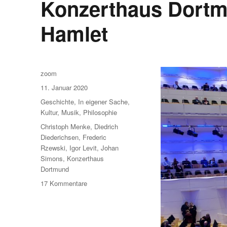
Konzerthaus Dortmu
Hamlet
Autor
zoom
Veröffentlicht
11. Januar 2020
am
Kategorien
Geschichte
,
In eigener Sache
,
Kultur
,
Musik
,
Philosophie
Schlagwörter
Christoph Menke
,
Diedrich
Diederichsen
,
Frederic
Rzewski
,
Igor Levit
,
Johan
Simons
,
Konzerthaus
Dortmund
zu
17 Kommentare
Konzerthaus
Dortmund:
Von
Igor