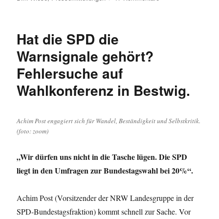
Der
Bundestagswahlkam
hat
Hat die SPD die
im
Hochsauerland
Warnsignale gehört?
begonnen:
Fehlersuche auf
10-
Punkte-
Wahlkonferenz in Bestwig.
Plan
von
Dirk
Wiese
Achim Post engagiert sich für Wandel, Beständigkeit und Selbstkritik.
(SPD)
(foto: zoom)
„Wir dürfen uns nicht in die Tasche lügen. Die SPD
liegt in den Umfragen zur Bundestagswahl bei 20%“.
Achim Post (Vorsitzender der NRW Landesgruppe in der
SPD-Bundestagsfraktion) kommt schnell zur Sache. Vor