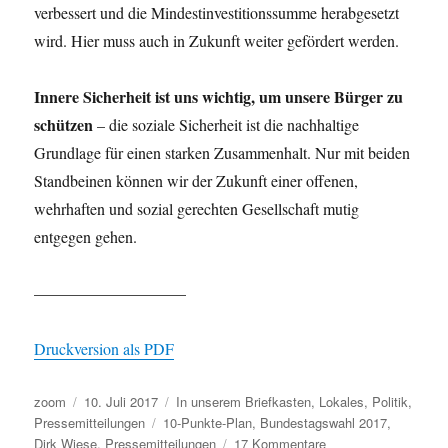
verbessert und die Mindestinvestitionssumme herabgesetzt
wird. Hier muss auch in Zukunft weiter gefördert werden.
Innere Sicherheit ist uns wichtig, um unsere Bürger zu
schützen
– die soziale Sicherheit ist die nachhaltige
Grundlage für einen starken Zusammenhalt. Nur mit beiden
Standbeinen können wir der Zukunft einer offenen,
wehrhaften und sozial gerechten Gesellschaft mutig
entgegen gehen.
—————————–
Druckversion als PDF
Autor
Veröffentlicht
Kategorien
zoom
10. Juli 2017
In unserem Briefkasten
,
Lokales
,
Politik
,
am
Schlagwörter
Pressemitteilungen
10-Punkte-Plan
,
Bundestagswahl 2017
,
zu
Dirk Wiese
,
Pressemitteilungen
17 Kommentare