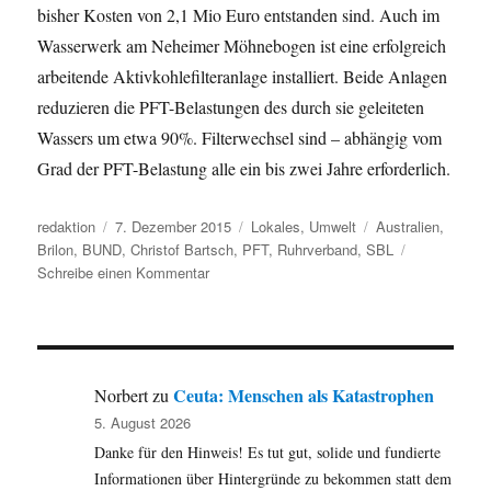
bisher Kosten von 2,1 Mio Euro entstanden sind. Auch im
Wasserwerk am Neheimer Möhnebogen ist eine erfolgreich
arbeitende Aktivkohlefilteranlage installiert. Beide Anlagen
reduzieren die PFT-Belastungen des durch sie geleiteten
Wassers um etwa 90%. Filterwechsel sind – abhängig vom
Grad der PFT-Belastung alle ein bis zwei Jahre erforderlich.
Autor
Veröffentlicht
Kategorien
Schlagwörter
redaktion
7. Dezember 2015
Lokales
,
Umwelt
Australien
,
am
Brilon
,
BUND
,
Christof Bartsch
,
PFT
,
Ruhrverband
,
SBL
zu
Schreibe einen Kommentar
Australische
Parlamentsmitglieder
informieren
sich
im
Ceuta: Menschen als Katastrophen
Norbert
zu
Sauerland
5. August 2026
über
Danke für den Hinweis! Es tut gut, solide und fundierte
PFT.
Informationen über Hintergründe zu bekommen statt dem