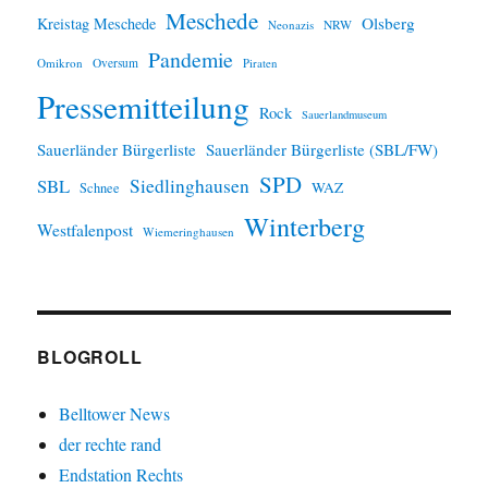
Meschede
Olsberg
Kreistag Meschede
Neonazis
NRW
Pandemie
Omikron
Oversum
Piraten
Pressemitteilung
Rock
Sauerlandmuseum
Sauerländer Bürgerliste
Sauerländer Bürgerliste (SBL/FW)
SPD
SBL
Siedlinghausen
WAZ
Schnee
Winterberg
Westfalenpost
Wiemeringhausen
BLOGROLL
Belltower News
der rechte rand
Endstation Rechts