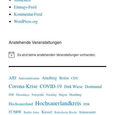
Eintrags-Feed
Kommentar-Feed
WordPress.org
Anstehende Veranstaltungen
Es sind keine anstehenden Veranstaltungen vorhanden.
H
i
n
w
e
i
AfD
Arnsberg
Brilon
CDU
Antisemitismus
s
Corona-Krise
COVID-19
Dirk Wiese
Dortmund
Hamburg
Hagen
FDP
Flüchtlinge
Fotografie
Fracking
Hochsauerlandkreis
Hochsauerland
HSK
IT.NRW
Kassel
Klimawandel
Kahler Asten
Katholische Kirche