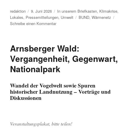
Autor
Veröffentlicht
Kategorien
redaktion
9. Juni 2026
In unserem Briefkasten
,
Klimakrise
,
am
Schlagwörter
Lokales
,
Pressemitteilungen
,
Umwelt
BUND
,
Wärmenetz
zu
Schreibe einen Kommentar
Fossile
Baustelle
Wärmenetze:
Arnsberger Wald:
Klimaschutz
sichern,
Vergangenheit, Gegenwart,
Ressourcen
Nationalpark
schützen
Wandel der Vogelwelt sowie Spuren
historischer Landnutzung – Vorträge und
Diskussionen
Veranstaltungsplakat, bitte teilen!