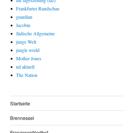
die tageszeitung (taz)
Frankfurter Rundschau
guardian
Jacobin
Jüdische Allgemeine
junge Welt
jungle world
Mother Jones
nd aktuell
The Nation
Startseite
Brennessel
Franzosenfriedhof