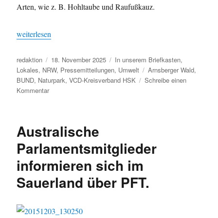
Arten, wie z. B. Hohltaube und Raufußkauz.
„Arnsberger Wald: Vergangenheit, Gegenwart, Nationalpark“
weiterlesen
Autor
Veröffentlicht
Kategorien
redaktion
18. November 2025
In unserem Briefkasten
,
am
Schlagwörter
Lokales
,
NRW
,
Pressemitteilungen
,
Umwelt
Arnsberger Wald
,
BUND
,
Naturpark
,
VCD-Kreisverband HSK
Schreibe einen
zu
Kommentar
Arnsberger
Wald:
Vergangenheit,
Australische
Gegenwart,
Nationalpark
Parlamentsmitglieder
informieren sich im
Sauerland über PFT.