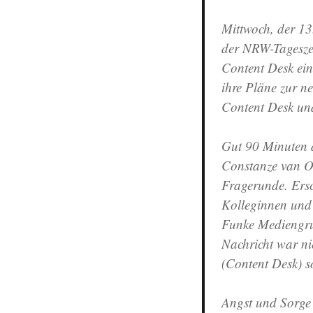
der
WAZ-
Mittwoch, der 13
Zeitungen.
der NRW-Tagesz
Weiterer
Tiefschlag
Content Desk ein 
in
ihre Pläne zur n
der
Content Desk und
bewegten
Geschichte
der
Gut 90 Minuten 
NRW-
Constanze van O
Tageszeitungen.
Fragerunde. Ersch
Kolleginnen und 
Funke Mediengrup
Nachricht war ni
(Content Desk) s
Angst und Sorge 