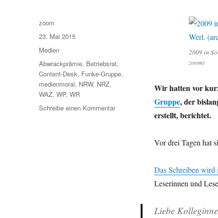
Autor
zoom
Veröffentlicht
23. Mai 2015
am
Kategorien
Medien
2009 in Soe
zoom)
Schlagwörter
Abwrackprämie
,
Betriebsrat
,
Content-Desk
,
Funke-Gruppe
,
medienmoral
,
NRW
,
NRZ
,
Wir hatten vor ku
WAZ
,
WP
,
WR
Gruppe
, der bisl
zu
Schreibe einen Kommentar
erstellt, berichtet.
Aufgelesen:
der
Funke
Vor drei Tagen hat s
Betriebsrat
zur
Auflösung
Das Schreiben wird
des
Leserinnen und Lese
NRW-
Content
Liebe Kolleginne
Desks