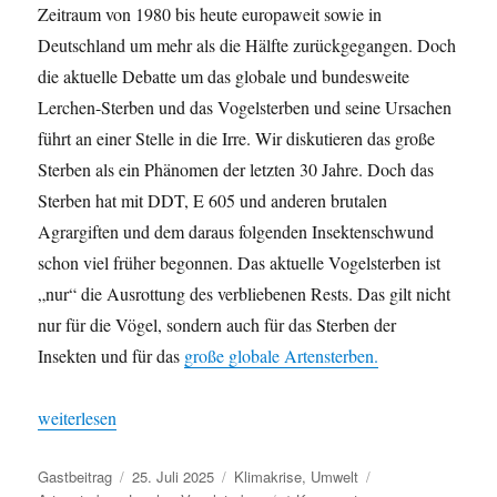
Zeitraum von 1980 bis heute europaweit sowie in
Deutschland um mehr als die Hälfte zurückgegangen. Doch
die aktuelle Debatte um das globale und bundesweite
Lerchen-Sterben und das Vogelsterben und seine Ursachen
führt an einer Stelle in die Irre. Wir diskutieren das große
Sterben als ein Phänomen der letzten 30 Jahre. Doch das
Sterben hat mit DDT, E 605 und anderen brutalen
Agrargiften und dem daraus folgenden Insektenschwund
schon viel früher begonnen. Das aktuelle Vogelsterben ist
„nur“ die Ausrottung des verbliebenen Rests. Das gilt nicht
nur für die Vögel, sondern auch für das Sterben der
Insekten und für das
große globale Artensterben.
„Lerchen-Sterben, Vogelsterben & Artensterben in Deutschland –
weiterlesen
Autor
Veröffentlicht
Kategorien
Schlagwörter
Gastbeitrag
25. Juli 2025
Klimakrise
,
Umwelt