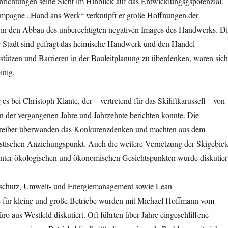
richtungen seine Sicht im Hinblick auf das Entwicklungsgspotenzial.
ampagne „Hand ans Werk“ verknüpft er große Hoffnungen der
 in den Abbau des unberechtigten negativen Images des Handwerks. D
r Stadt sind gefragt das heimische Handwerk und den Handel
stützen und Barrieren in der Bauleitplanung zu überdenken, waren sich
inig.
s bei Christoph Klante, der – vertretend für das Skiliftkarussell – von
n der vergangenen Jahre und Jahrzehnte berichten konnte. Die
etreiber überwanden das Konkurenzdenken und machten aus dem
istischen Anziehungspunkt. Auch die weitere Vernetzung der Skigebiet
unter ökologischen und ökonomischen Gesichtspunkten wurde diskutier
schutz, Umwelt- und Energiemanagement sowie Lean
für kleine und große Betriebe wurden mit Michael Hoffmann vom
aus Westfeld diskutiert. Oft führten über Jahre eingeschliffene