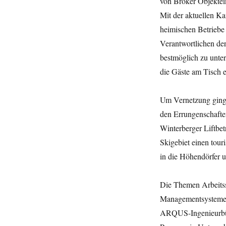
von Bröker Objektein
Mit der aktuellen K
heimischen Betriebe
Verantwortlichen de
bestmöglich zu unter
die Gäste am Tisch e
Um Vernetzung ging e
den Errungenschafte
Winterberger Liftb
Skigebiet einen tour
in die Höhendörfer 
Die Themen Arbeits
Managementsysteme 
ARQUS-Ingenieurbüro 