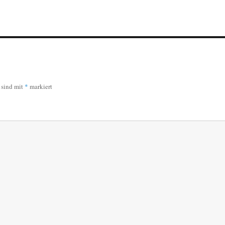
r sind mit
*
markiert