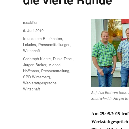
Autor
redaktion
Veröffentlicht
6. Juni 2019
am
Kategorien
In unserem Briefkasten
,
Lokales
,
Pressemitteilungen
,
Wirtschaft
Schlagwörter
Christoph Klante
,
Dunja Tepel
,
Jürgen Bröker
,
Michael
Hoffmann
,
Pressemitteilung
,
SPD Winterberg
,
Werkstattgespräche
,
Wirtschaft
Auf dem Bild von links:
Stahlschmidt, Jürgen B
Am 29.05.2019 traf
Werkstattgespräch 