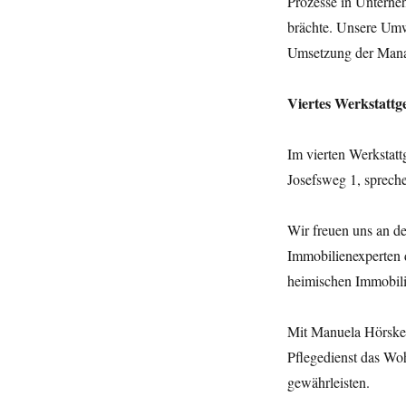
Prozesse in Unterneh
brächte. Unsere Umw
Umsetzung der Mana
Viertes Werkstattg
Im vierten Werkstat
Josefsweg 1, sprech
Wir freuen uns an d
Immobilienexperten 
heimischen Immobil
Mit Manuela Hörsken
Pflegedienst das Wo
gewährleisten.