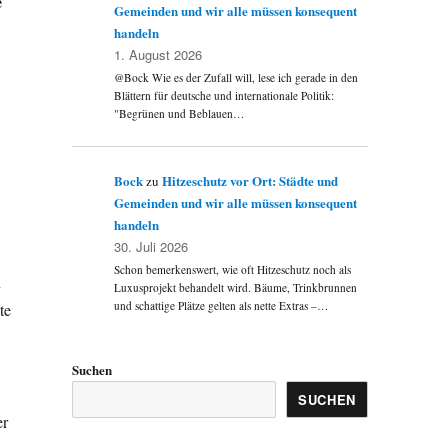
e
Gemeinden und wir alle müssen konsequent
handeln
1. August 2026
@Bock Wie es der Zufall will, lese ich gerade in den
Blättern für deutsche und internationale Politik:
"Begrünen und Beblauen…
Bock
Hitzeschutz vor Ort: Städte und
zu
Gemeinden und wir alle müssen konsequent
handeln
30. Juli 2026
Schon bemerkenswert, wie oft Hitzeschutz noch als
n
Luxusprojekt behandelt wird. Bäume, Trinkbrunnen
und schattige Plätze gelten als nette Extras –…
te
Suchen
SUCHEN
er