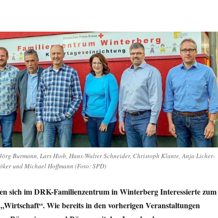
 Jörg Burmann, Lars Hiob, Hans-Walter Schneider, Christoph Klante, Anja Licher-
röker und Michael Hoffmann (Foto: SPD)
en sich im DRK-Familienzentrum in Winterberg Interessierte zum
„Wirtschaft“. Wie bereits in den vorherigen Veranstaltungen