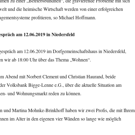
men zu einer „Betriebsblindheit“, die gravierende Probleme mit sich
elt und die heimische Wirtschaft werden von einer erfolgreichen
gementsysteme profitieren, so Michael Hoffmann.
espräch am 12.06.2019 in Niedersfeld
tgespräch am 12.06.2019 im Dorfgemeinschaftshaus in Niedersfeld,
en wir ab 18:00 Uhr über das Thema „Wohnen“.
em Abend mit Norbert Clement und Christian Haurand, beide
der Volksbank Bigge-Lenne e.G., über die aktuelle Situation am
ien- und Wohnungsmarkt reden zu können.
 und Martina Mohnke-Brinkhoff haben wir zwei Profis, die mit Ihrem
hnen im Alter in den eigenen vier Wänden so lange wie möglich