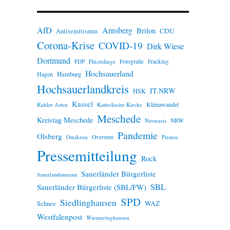
n
w
e
AfD
Arnsberg
Brilon
i
CDU
Antisemitismus
s
Corona-Krise
COVID-19
Dirk Wiese
Dortmund
FDP
Flüchtlinge
Fotografie
Fracking
Hochsauerland
Hamburg
Hagen
Hochsauerlandkreis
IT.NRW
HSK
Kassel
Klimawandel
Kahler Asten
Katholische Kirche
Meschede
Kreistag Meschede
Neonazis
NRW
Pandemie
Olsberg
Omikron
Oversum
Piraten
Pressemitteilung
Rock
Sauerländer Bürgerliste
Sauerlandmuseum
SBL
Sauerländer Bürgerliste (SBL/FW)
SPD
Siedlinghausen
WAZ
Schnee
Westfalenpost
Wiemeringhausen