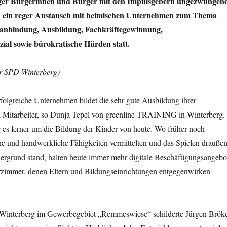
ger Bürgerinnen und Bürger mit den Impulsgebern ungezwungen
d ein reger Austausch mit heimischen Unternehmen zum Thema
sanbindung, Ausbildung, Fachkräftegewinnung,
ial sowie bürokratische Hürden statt.
er SPD Winterberg)
folgreiche Unternehmen bildet die sehr gute Ausbildung ihrer
d Mitarbeiter, so Dunja Tepel von greenline TRAINING in Winterberg.
 es ferner um die Bildung der Kinder von heute. Wo früher noch
he und handwerkliche Fähigkeiten vermittelten und das Spielen drauße
dergrund stand, halten heute immer mehr digitale Beschäftigungsangebo
rzimmer, denen Eltern und Bildungseinrichtungen entgegenwirken
 Winterberg im Gewerbegebiet „Remmeswiese“ schilderte Jürgen Brök