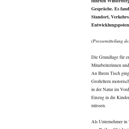
führten Winterber
Gespräche. Es fan
Standort, Verkehr
Entwicklungspotenz
(Pressemitteilung d
Die Grundlage für er
Mitarbeiterinnen un
An Ihrem Tisch ging
Großeltern motorisc
in der Natur im Vor
Einzug in die Kinde
müssen.
Als Unternehmer in