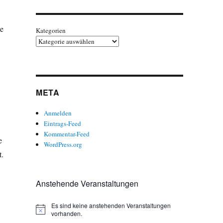
ie
Kategorien
META
Anmelden
Eintrags-Feed
Kommentar-Feed
e
WordPress.org
t.
Anstehende Veranstaltungen
Es sind keine anstehenden Veranstaltungen
H
vorhanden.
i