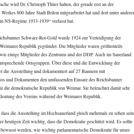
che wird Dr. Christoph Thüer halten, der gerade erst an der
 Werkes 800 Jahre Stadt Brilon mitgearbeitet hat und dort unter ander
 im NS-Regime 1933-1939“ verfasst hat.
ichsbanner Schwarz-Rot-Gold wurde 1924 zur Verteidigung der
Weimarer Republik gegründet. Die Mitglieder waren größtenteils
wie einige Mitglieder des Zentrums und der DDP. Auch im Sauerland
ntsprechende Ortsgruppen. Über diese und die Entwicklung der
et die Ausstellung und dokumentiert auf 27 Bannern mit
otos und Dokumenten den umfassenden Einsatz des Reichsbanner
r die demokratische Republik von Weimar. Sie beleuchtet damit sehr
edeutung des Vereins während der Weimarer Republik.
, dass die Ausstellung im Hochsauerland gleich mehrmals zu sehen sein
der heutigen Zeit wichtig, dass die Demokratie geschützt wird. Es sollte
bewusst werden, wie wichtig parlamentarische Demokratie für unser