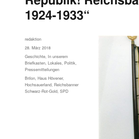
1924-1933“
Autor
redaktion
Veröffentlicht
28. März 2018
am
Kategorien
Geschichte
,
In unserem
Briefkasten
,
Lokales
,
Politik
,
Pressemitteilungen
Schlagwörter
Brilon
,
Haus Hövener
,
Hochsauerland
,
Reichsbanner
Schwarz-Rot-Gold
,
SPD