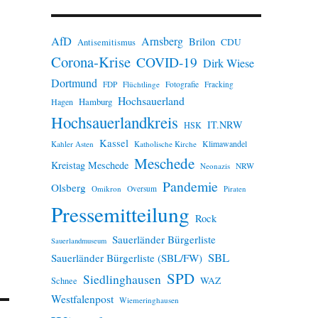
n
w
e
AfD
Arnsberg
Brilon
i
CDU
Antisemitismus
s
Corona-Krise
COVID-19
Dirk Wiese
Dortmund
FDP
Flüchtlinge
Fotografie
Fracking
Hochsauerland
Hamburg
Hagen
Hochsauerlandkreis
IT.NRW
HSK
Kassel
Klimawandel
Kahler Asten
Katholische Kirche
Meschede
Kreistag Meschede
Neonazis
NRW
Pandemie
Olsberg
Omikron
Oversum
Piraten
Pressemitteilung
Rock
Sauerländer Bürgerliste
Sauerlandmuseum
SBL
Sauerländer Bürgerliste (SBL/FW)
SPD
Siedlinghausen
WAZ
Schnee
Westfalenpost
Wiemeringhausen